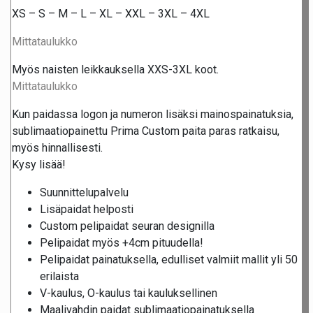
XS – S – M – L – XL – XXL – 3XL – 4XL
Mittataulukko
Myös naisten leikkauksella XXS-3XL koot.
Mittataulukko
Kun paidassa logon ja numeron lisäksi mainospainatuksia,
sublimaatiopainettu Prima Custom paita paras ratkaisu,
myös hinnallisesti.
Kysy lisää!
Suunnittelupalvelu
Lisäpaidat helposti
Custom pelipaidat seuran designilla
Pelipaidat myös +4cm pituudella!
Pelipaidat painatuksella, edulliset valmiit mallit yli 50
erilaista
V-kaulus, O-kaulus tai kauluksellinen
Maalivahdin paidat sublimaatiopainatuksella