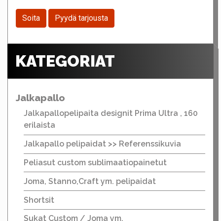
Soita
Pyydä tarjousta
KATEGORIAT
Jalkapallo
Jalkapallopelipaita designit Prima Ultra , 160
erilaista
Jalkapallo pelipaidat >> Referenssikuvia
Peliasut custom sublimaatiopainetut
Joma, Stanno,Craft ym. pelipaidat
Shortsit
Sukat Custom / Joma ym.