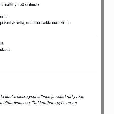
t mallit yli 50 erilaista
sella
a värityksellä, sisältää kaikki numero- ja
lä.
ukset.
a kuulu, oletko ystävällinen ja soitat näkyvään
ua bittitaivaaseen. Tarkistathan myös oman