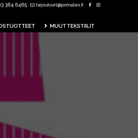
3 364 6465
tarjoukset@primatex.fi
OSTUOTTEET
MUUT TEKSTIILIT