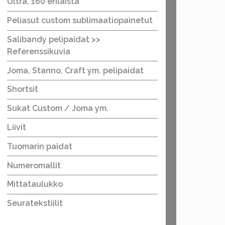
Ultra, 160 erilaista
Peliasut custom sublimaatiopainetut
Salibandy pelipaidat >>
Referenssikuvia
Joma, Stanno, Craft ym. pelipaidat
Shortsit
Sukat Custom / Joma ym.
Liivit
Tuomarin paidat
Numeromallit
Mittataulukko
Seuratekstiilit