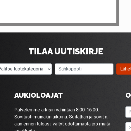
TILAA UUTISKIRJE
Valitse tuotekategoria
Sähköposti
Lähe
AUKIOLOAJAT
O
Palvelemme arkisin vähintään 8.00-16.00.
Sovitusti muinakin aikoina. Soitathan ja sovit n.
ajan ennen tuloasi, vältyt odottamasta jos muita
asiakkaita.