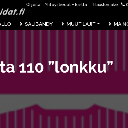
0
Ohjeita
Yhteystiedot + kartta
Tilauslomake
ALLO
SALIBANDY
MUUT LAJIT
MAIN
ita 110 ”lonkku”