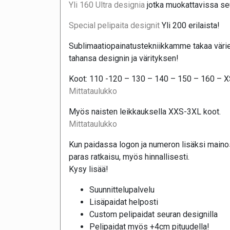
Yli 160 Ultra designia
jotka muokattavissa seu
Special pelipaita designit
Yli 200 erilaista!
Sublimaatiopainatustekniikkamme takaa värie
tahansa designin ja värityksen!
Koot: 110 -120 – 130 – 140 – 150 – 160 – 
Mittataulukko
Myös naisten leikkauksella XXS-3XL koot.
Mittataulukko
Kun paidassa logon ja numeron lisäksi maino
paras ratkaisu, myös hinnallisesti.
Kysy lisää!
Suunnittelupalvelu
Lisäpaidat helposti
Custom pelipaidat seuran designilla
Pelipaidat myös +4cm pituudella!