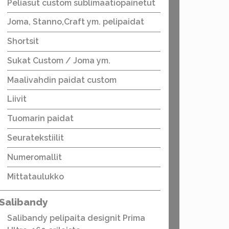
Peliasut custom sublimaatiopainetut
Joma, Stanno,Craft ym. pelipaidat
Shortsit
Sukat Custom / Joma ym.
Maalivahdin paidat custom
Liivit
Tuomarin paidat
Seuratekstiilit
Numeromallit
Mittataulukko
Salibandy
Salibandy pelipaita designit Prima