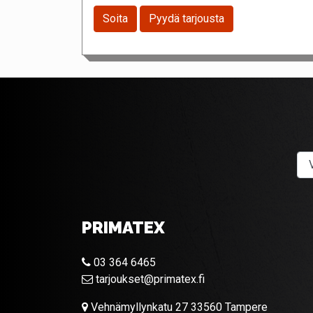
Soita
Pyydä tarjousta
PRIMATEX
03 364 6465
tarjoukset@primatex.fi
Vehnämyllynkatu 27 33560 Tampere