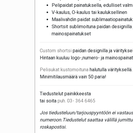
Pelipaidat painatuksella, edulliset valmii
V-kaulus, O-kaulus tai kauluksellinen
Maalivahdin paidat sublimaatiopainatuk
Shortsit sublimoituna paidan designilla j
mainospainatukset
Custom shortsi
paidan designilla ja värityksel
Hintaan kuuluu logo-,numero- ja mainospainat
Pelisukat kustomoituna
halutulla värityksellä.
Minimitilausmäärä vain 50 paria!
Tiedustelut painikkeesta
tai soita
puh. 03- 364 6465
Jos tiedusteluun/tarjouspyyntöön ei vastaust
numeroon.Tiedustelut saattaa välillä jumitt
roskapostisi.