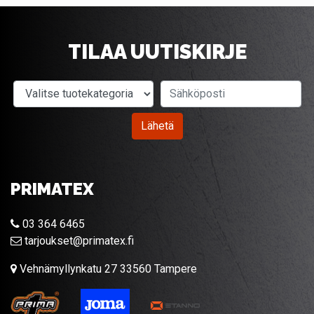
TILAA UUTISKIRJE
Valitse tuotekategoria
Sähköposti
Lähetä
PRIMATEX
03 364 6465
tarjoukset@primatex.fi
Vehnämyllynkatu 27 33560 Tampere