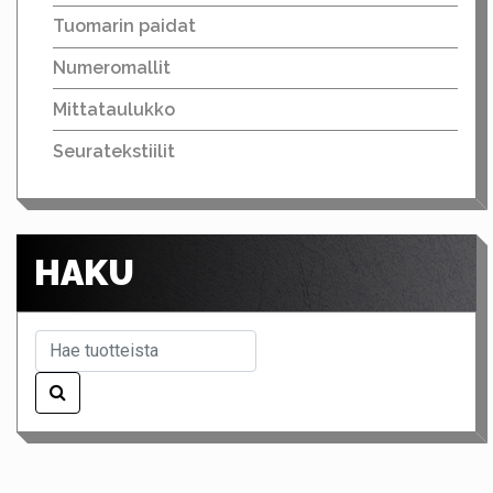
Tuomarin paidat
Numeromallit
Mittataulukko
Seuratekstiilit
HAKU