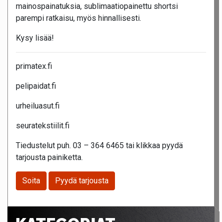
mainospainatuksia, sublimaatiopainettu shortsi
parempi ratkaisu, myös hinnallisesti.
Kysy lisää!
primatex.fi
pelipaidat.fi
urheiluasut.fi
seuratekstiilit.fi
Tiedustelut puh. 03 – 364 6465 tai klikkaa pyydä
tarjousta painiketta.
Soita
Pyydä tarjousta