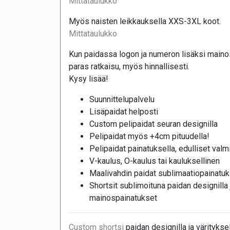
Mittataulukko
Myös naisten leikkauksella XXS-3XL koot.
Mittataulukko
Kun paidassa logon ja numeron lisäksi maino
paras ratkaisu, myös hinnallisesti.
Kysy lisää!
Suunnittelupalvelu
Lisäpaidat helposti
Custom pelipaidat seuran designilla
Pelipaidat myös +4cm pituudella!
Pelipaidat painatuksella, edulliset valmii
V-kaulus, O-kaulus tai kauluksellinen
Maalivahdin paidat sublimaatiopainatuk
Shortsit sublimoituna paidan designilla j
mainospainatukset
Custom shortsi
paidan designilla ja värityksel