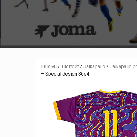
Etusivu
/
Tuotteet
/
Jalkapallo
/
Jalkapallo p
– Special design 86e4