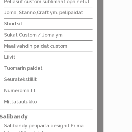
Peliasut custom sublimaatiopainetut
Joma, Stanno,Craft ym. pelipaidat
Shortsit
Sukat Custom / Joma ym.
Maalivahdin paidat custom
Liivit
Tuomarin paidat
Seuratekstiilit
Numeromallit
Mittataulukko
Salibandy
Salibandy pelipaita designit Prima