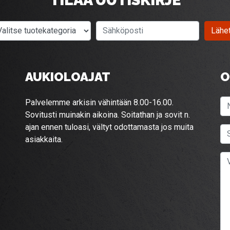
Valitse tuotekategoria
Sähköposti
Lähe
AUKIOLOAJAT
O
Palvelemme arkisin vähintään 8.00-16.00.
Sovitusti muinakin aikoina. Soitathan ja sovit n.
ajan ennen tuloasi, vältyt odottamasta jos muita
asiakkaita.