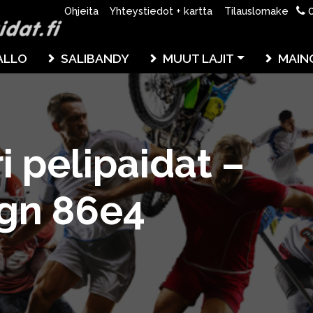
0
Ohjeita
Yhteystiedot + kartta
Tilauslomake
ALLO
SALIBANDY
MUUT LAJIT
MAIN
 pelipaidat –
ign 86e4