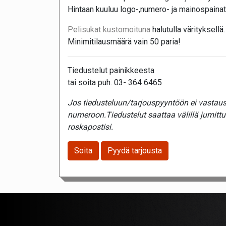
Hintaan kuuluu logo-,numero- ja mainospainat
Pelisukat kustomoituna
halutulla värityksellä.
Minimitilausmäärä vain 50 paria!
Tiedustelut painikkeesta
tai soita puh. 03- 364 6465
Jos tiedusteluun/tarjouspyyntöön ei vastaust
numeroon.Tiedustelut saattaa välillä jumitt
roskapostisi.
Soita
Pyydä tarjousta