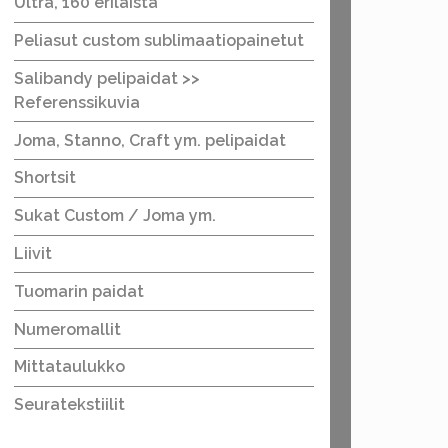
Ultra, 160 erilaista
Peliasut custom sublimaatiopainetut
Salibandy pelipaidat >>
Referenssikuvia
Joma, Stanno, Craft ym. pelipaidat
Shortsit
Sukat Custom / Joma ym.
Liivit
Tuomarin paidat
Numeromallit
Mittataulukko
Seuratekstiilit