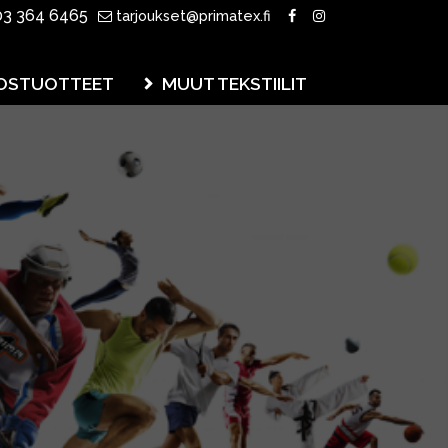
3 364 6465
tarjoukset@primatex.fi
OSTUOTTEET
MUUT TEKSTIILIT