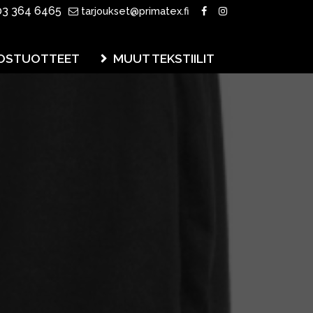
3 364 6465
tarjoukset@primatex.fi
OSTUOTTEET
MUUT TEKSTIILIT