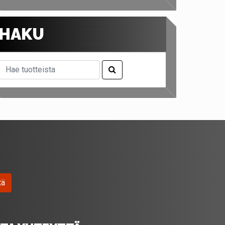
HAKU
tä