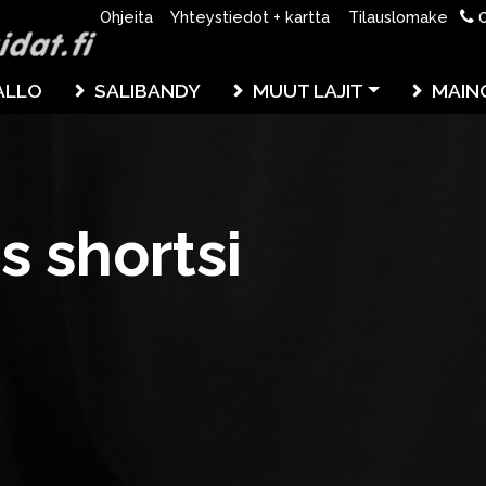
0
Ohjeita
Yhteystiedot + kartta
Tilauslomake
ALLO
SALIBANDY
MUUT LAJIT
MAIN
s shortsi