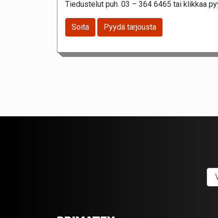
Tiedustelut puh. 03 – 364 6465 tai klikkaa pyy
Soita
Pyydä tarjousta