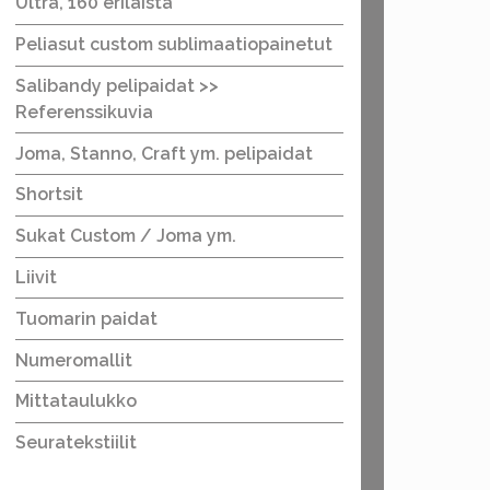
Ultra, 160 erilaista
Peliasut custom sublimaatiopainetut
Salibandy pelipaidat >>
Referenssikuvia
Joma, Stanno, Craft ym. pelipaidat
Shortsit
Sukat Custom / Joma ym.
Liivit
Tuomarin paidat
Numeromallit
Mittataulukko
Seuratekstiilit