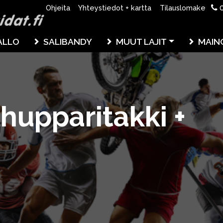
0
Ohjeita
Yhteystiedot + kartta
Tilauslomake
ALLO
SALIBANDY
MUUT LAJIT
MAIN
 hupparitakki +