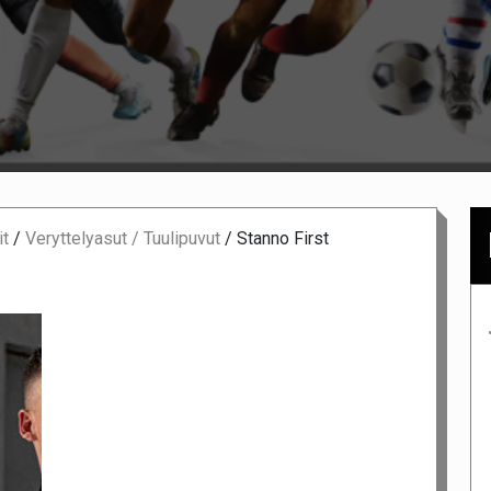
it
/
Veryttelyasut / Tuulipuvut
/
Stanno First