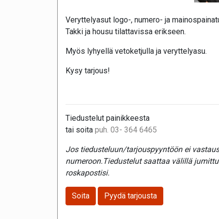
Veryttelyasut logo-, numero- ja mainospainatu
Takki ja housu tilattavissa erikseen.
Myös lyhyellä vetoketjulla ja veryttelyasu.
Kysy tarjous!
Tiedustelut painikkeesta
tai soita
puh. 03- 364 6465
Jos tiedusteluun/tarjouspyyntöön ei vastaust
numeroon.Tiedustelut saattaa välillä jumitt
roskapostisi.
Soita
Pyydä tarjousta