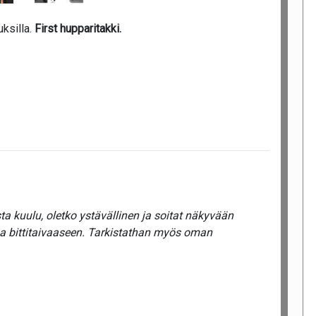
ksilla.
First
hupparitakki.
a kuulu, oletko ystävällinen ja soitat näkyvään
ua bittitaivaaseen. Tarkistathan myös oman