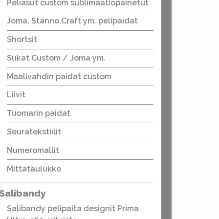
Peliasut custom sublimaatiopainetut
Joma, Stanno,Craft ym. pelipaidat
Shortsit
Sukat Custom / Joma ym.
Maalivahdin paidat custom
Liivit
Tuomarin paidat
Seuratekstiilit
Numeromallit
Mittataulukko
Salibandy
Salibandy pelipaita designit Prima