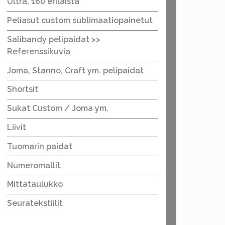
Ultra, 160 erilaista
Peliasut custom sublimaatiopainetut
Salibandy pelipaidat >>
Referenssikuvia
Joma, Stanno, Craft ym. pelipaidat
Shortsit
Sukat Custom / Joma ym.
Liivit
Tuomarin paidat
Numeromallit
Mittataulukko
Seuratekstiilit