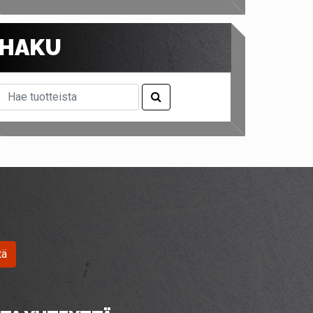
HAKU
tä