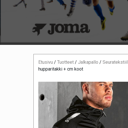
Etusivu
/
Tuotteet
/
Jalkapallo
/
Seuratekstiil
hupparitakki + cm koot