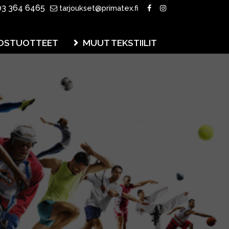
3 364 6465
tarjoukset@primatex.fi
OSTUOTTEET
MUUT TEKSTIILIT