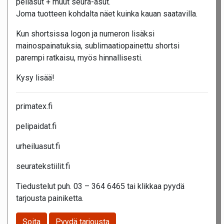
peliasut + muut seura-asut.
Joma tuotteen kohdalta näet kuinka kauan saatavilla.
Kun shortsissa logon ja numeron lisäksi
mainospainatuksia, sublimaatiopainettu shortsi
parempi ratkaisu, myös hinnallisesti.
Kysy lisää!
primatex.fi
pelipaidat.fi
urheiluasut.fi
seuratekstiilit.fi
Tiedustelut puh. 03 – 364 6465 tai klikkaa pyydä
tarjousta painiketta.
Soita
Pyydä tarjousta