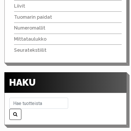
Liivit
Tuomarin paidat
Numeromallit
Mittataulukko
Seuratekstiilit
HAKU