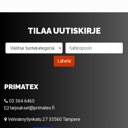
TILAA UUTISKIRJE
Valitse tuotekategoria
Sähköposti
Lähetä
PRIMATEX
03 364 6465
tarjoukset@primatex.fi
Vehnämyllynkatu 27 33560 Tampere