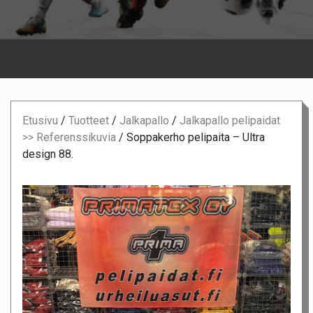
Etusivu
/
Tuotteet
/
Jalkapallo
/
Jalkapallo pelipaidat
>> Referenssikuvia
/
Soppakerho pelipaita – Ultra
design 88.