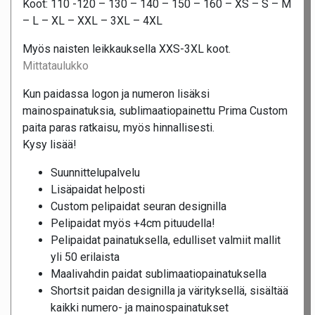
Koot: 110 -120 – 130 – 140 – 150 – 160 – XS – S – M
– L – XL – XXL – 3XL – 4XL
Myös naisten leikkauksella XXS-3XL koot.
Mittataulukko
Kun paidassa logon ja numeron lisäksi
mainospainatuksia, sublimaatiopainettu Prima Custom
paita paras ratkaisu, myös hinnallisesti.
Kysy lisää!
Suunnittelupalvelu
Lisäpaidat helposti
Custom pelipaidat seuran designilla
Pelipaidat myös +4cm pituudella!
Pelipaidat painatuksella, edulliset valmiit mallit
yli 50 erilaista
Maalivahdin paidat sublimaatiopainatuksella
Shortsit paidan designilla ja värityksellä, sisältää
kaikki numero- ja mainospainatukset