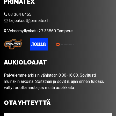
PRIMATEX
03 364 6465
tarjoukset@primatex.fi
Vehnämyllynkatu 27 33560 Tampere
AUKIOLOAJAT
Palvelemme arkisin vähintään 8.00-16.00. Sovitusti
muinakin aikoina. Soitathan ja sovit n. ajan ennen tuloasi,
vältyt odottamasta jos muita asiakkaita.
OTA YHTEYTTÄ