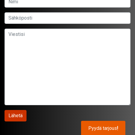
Pyydä tarjous
!