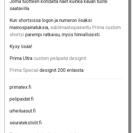
Joma tuotteen kohdalta näet kuinka kauan tuote
saatavilla.
Kun shortsissa logon ja numeron lisäksi
mainospainatuksia,
sublimaatiopainettu Prima custom
shortsi
parempi ratkaisu, myös hinnallisesti.
Kysy lisää!
Prima Ultra
custom pelipaita designit.
Prima Special
designit 200 erilaista.
primatex.fi
pelipaidat.fi
urheiluasut.fi
seuratekstiilit.fi