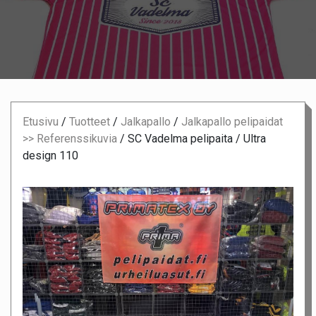
Etusivu
/
Tuotteet
/
Jalkapallo
/
Jalkapallo pelipaidat
>> Referenssikuvia
/
SC Vadelma pelipaita / Ultra
design 110