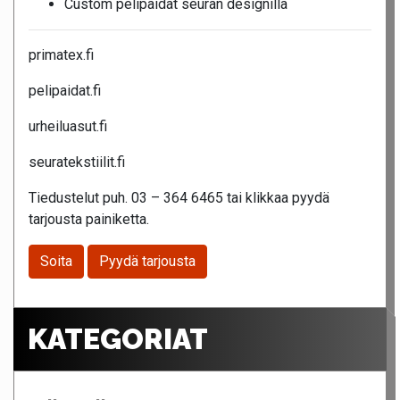
Custom pelipaidat seuran designilla
primatex.fi
pelipaidat.fi
urheiluasut.fi
seuratekstiilit.fi
Tiedustelut puh. 03 – 364 6465 tai klikkaa pyydä
tarjousta painiketta.
Soita
Pyydä tarjousta
KATEGORIAT