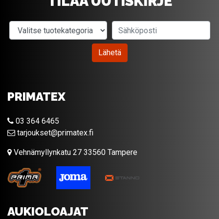
TILAA UUTISKIRJE
Valitse tuotekategoria
Sähköposti
Lähetä
PRIMATEX
03 364 6465
tarjoukset@primatex.fi
Vehnämyllynkatu 27 33560 Tampere
AUKIOLOAJAT