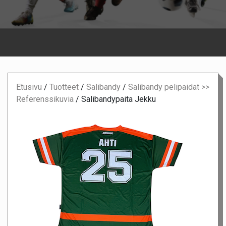
Etusivu
/
Tuotteet
/
Salibandy
/
Salibandy pelipaidat >>
Referenssikuvia
/
Salibandypaita Jekku