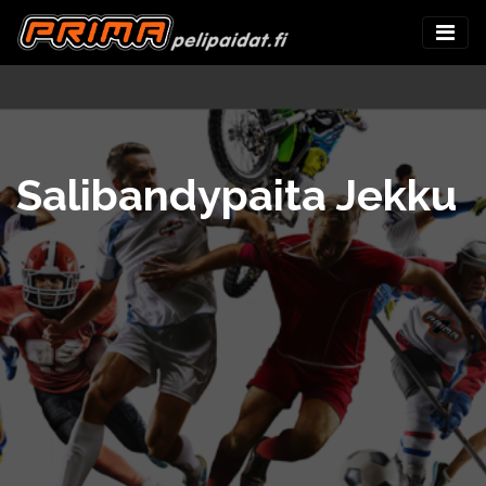
Salibandypaita Jekku