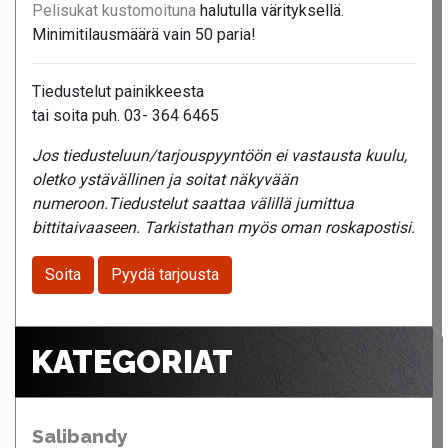
Pelisukat kustomoituna
halutulla värityksellä.
Minimitilausmäärä vain 50 paria!
Tiedustelut painikkeesta
tai soita puh. 03- 364 6465
Jos tiedusteluun/tarjouspyyntöön ei vastausta kuulu,
oletko ystävällinen ja soitat näkyvään
numeroon.Tiedustelut saattaa välillä jumittua
bittitaivaaseen. Tarkistathan myös oman roskapostisi.
Soita
Pyydä tarjousta
KATEGORIAT
Salibandy