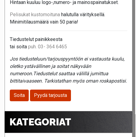
Hintaan kuuluu logo-,numero- ja mainospainatukset.
Pelisukat kustomoituna
halutulla värityksellä.
Minimitilausmäärä vain 50 paria!
Tiedustelut painikkeesta
tai soita
puh. 03- 364 6465
Jos tiedusteluun/tarjouspyyntöön ei vastausta kuulu,
oletko ystävällinen ja soitat näkyvään
numeroon.Tiedustelut saattaa välillä jumittua
bittitaivaaseen. Tarkistathan myös oman roskapostisi.
Soita
Pyydä tarjousta
KATEGORIAT