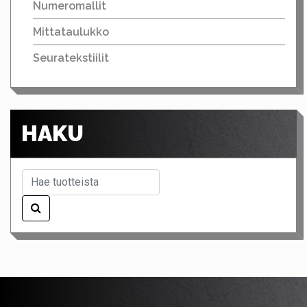
Numeromallit
Mittataulukko
Seuratekstiilit
HAKU