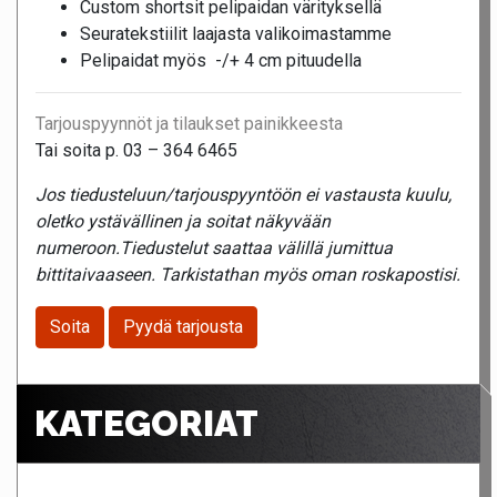
Custom shortsit pelipaidan värityksellä
Seuratekstiilit laajasta valikoimastamme
Pelipaidat myös -/+ 4 cm pituudella
Tarjouspyynnöt ja tilaukset painikkeesta
Tai soita p. 03 – 364 6465
Jos tiedusteluun/tarjouspyyntöön ei vastausta kuulu,
oletko ystävällinen ja soitat näkyvään
numeroon.Tiedustelut saattaa välillä jumittua
bittitaivaaseen. Tarkistathan myös oman roskapostisi.
Soita
Pyydä tarjousta
KATEGORIAT