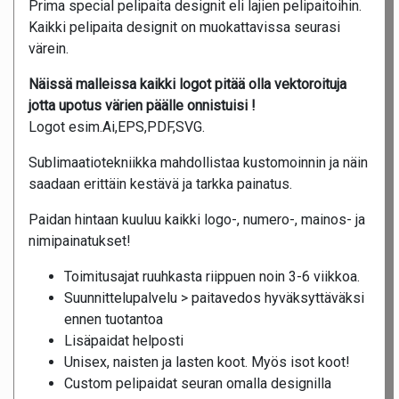
Prima special pelipaita designit eli lajien pelipaitoihin.
Kaikki pelipaita designit on muokattavissa seurasi
värein.
Näissä malleissa kaikki logot pitää olla vektoroituja
jotta upotus värien päälle onnistuisi !
Logot esim.Ai,EPS,PDF,SVG.
Sublimaatiotekniikka mahdollistaa kustomoinnin ja näin
saadaan erittäin kestävä ja tarkka painatus.
Paidan hintaan kuuluu kaikki logo-, numero-, mainos- ja
nimipainatukset!
Toimitusajat ruuhkasta riippuen noin 3-6 viikkoa.
Suunnittelupalvelu > paitavedos hyväksyttäväksi
ennen tuotantoa
Lisäpaidat helposti
Unisex, naisten ja lasten koot. Myös isot koot!
Custom pelipaidat seuran omalla designilla