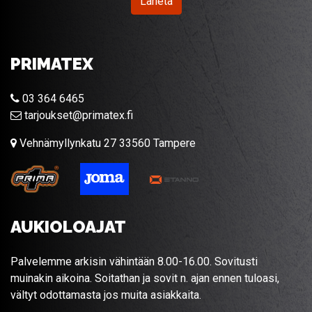
Lähetä
PRIMATEX
03 364 6465
tarjoukset@primatex.fi
Vehnämyllynkatu 27 33560 Tampere
AUKIOLOAJAT
Palvelemme arkisin vähintään 8.00-16.00. Sovitusti
muinakin aikoina. Soitathan ja sovit n. ajan ennen tuloasi,
vältyt odottamasta jos muita asiakkaita.