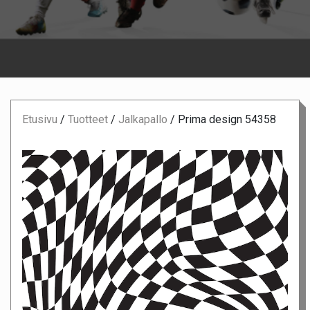
Etusivu
/
Tuotteet
/
Jalkapallo
/
Prima design 54358