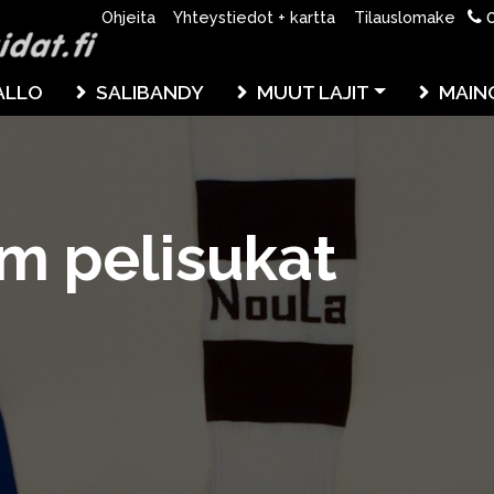
0
Ohjeita
Yhteystiedot + kartta
Tilauslomake
ALLO
SALIBANDY
MUUT LAJIT
MAIN
m pelisukat