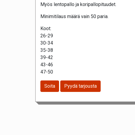
Myös lentopallo ja koripallopituudet.
Minimitilaus määrä vain 50 paria.
Koot:
26-29
30-34
35-38
39-42
43-46
47-50
Soita
Pyydä tarjousta