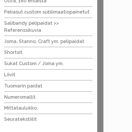
Ultra, 160 erilaista
Peliasut custom sublimaatiopainetut
Salibandy pelipaidat >>
Referenssikuvia
Joma, Stanno, Craft ym. pelipaidat
Shortsit
Sukat Custom / Joma ym.
Liivit
Tuomarin paidat
Numeromallit
Mittataulukko
Seuratekstiilit