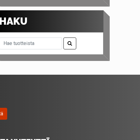
HAKU
tä