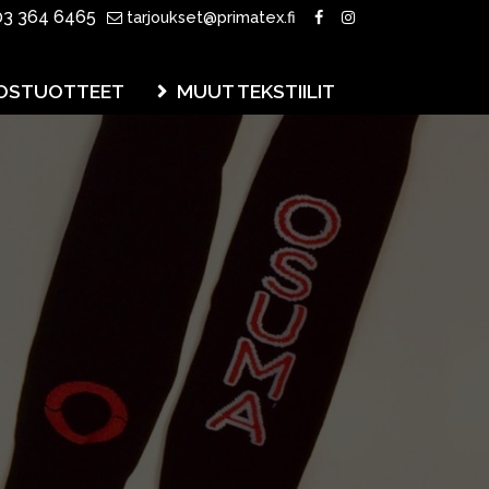
3 364 6465
tarjoukset@primatex.fi
OSTUOTTEET
MUUT TEKSTIILIT