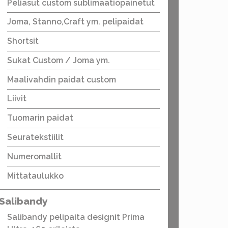
Peliasut custom sublimaatiopainetut
Joma, Stanno,Craft ym. pelipaidat
Shortsit
Sukat Custom / Joma ym.
Maalivahdin paidat custom
Liivit
Tuomarin paidat
Seuratekstiilit
Numeromallit
Mittataulukko
Salibandy
Salibandy pelipaita designit Prima