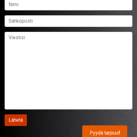
Pyydä tarjous
!