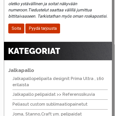
oletko ystävällinen ja soitat näkyvään
numeroon.Tiedustelut saattaa välillä jumittua
bittitaivaaseen. Tarkistathan myös oman roskapostisi.
Soita
Pyydä tarjousta
KATEGORIAT
Jalkapallo
Jalkapallopelipaita designit Prima Ultra , 160
erilaista
Jalkapallo pelipaidat >> Referenssikuvia
Peliasut custom sublimaatiopainetut
Joma, Stanno,Craft ym. pelipaidat