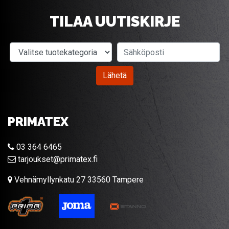
TILAA UUTISKIRJE
Valitse tuotekategoria
Sähköposti
Lähetä
PRIMATEX
03 364 6465
tarjoukset@primatex.fi
Vehnämyllynkatu 27 33560 Tampere