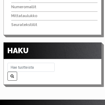
Numeromallit
Mittataulukko
Seuratekstiilit
HAKU