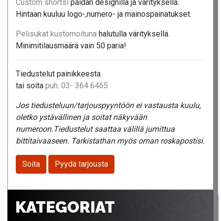
Custom shortsi
paidan designilla ja värityksellä.
Hintaan kuuluu logo-,numero- ja mainospainatukset.
Pelisukat kustomoituna
halutulla värityksellä.
Minimitilausmäärä vain 50 paria!
Tiedustelut painikkeesta
tai soita
puh. 03- 364 6465
Jos tiedusteluun/tarjouspyyntöön ei vastausta kuulu,
oletko ystävällinen ja soitat näkyvään
numeroon.Tiedustelut saattaa välillä jumittua
bittitaivaaseen. Tarkistathan myös oman roskapostisi.
Soita
Pyydä tarjousta
KATEGORIAT