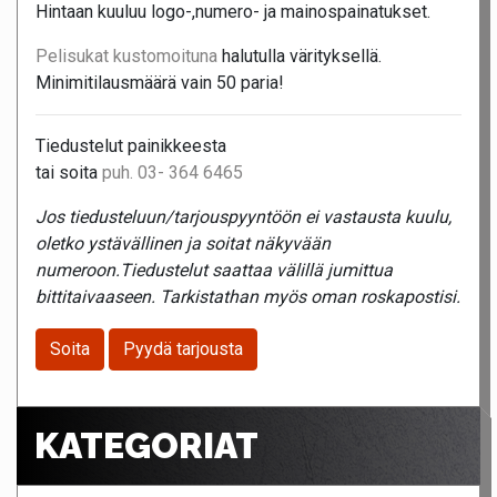
Hintaan kuuluu logo-,numero- ja mainospainatukset.
Pelisukat kustomoituna
halutulla värityksellä.
Minimitilausmäärä vain 50 paria!
Tiedustelut painikkeesta
tai soita
puh. 03- 364 6465
Jos tiedusteluun/tarjouspyyntöön ei vastausta kuulu,
oletko ystävällinen ja soitat näkyvään
numeroon.Tiedustelut saattaa välillä jumittua
bittitaivaaseen. Tarkistathan myös oman roskapostisi.
Soita
Pyydä tarjousta
KATEGORIAT