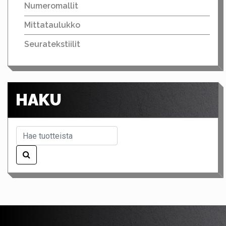
Numeromallit
Mittataulukko
Seuratekstiilit
HAKU