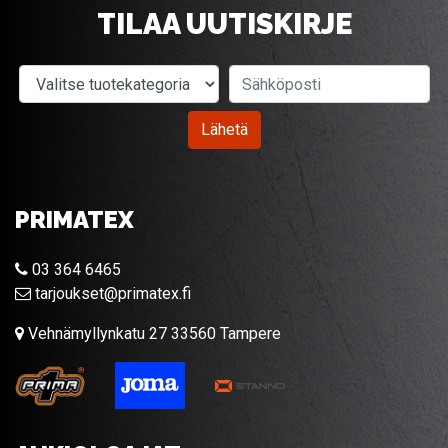
TILAA UUTISKIRJE
Valitse tuotekategoria
Sähköposti
Lähetä
PRIMATEX
03 364 6465
tarjoukset@primatex.fi
Vehnämyllynkatu 27 33560 Tampere