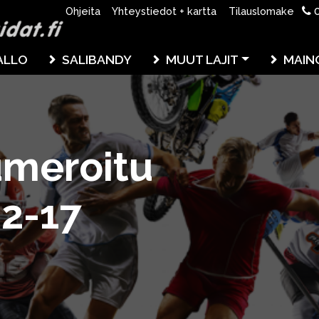
0
Ohjeita
Yhteystiedot + kartta
Tilauslomake
ALLO
SALIBANDY
MUUT LAJIT
MAIN
umeroitu
 2-17