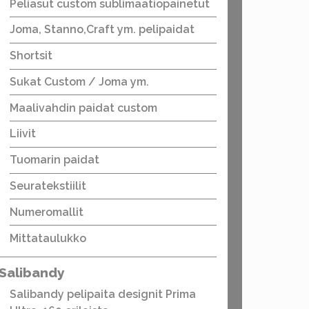
Peliasut custom sublimaatiopainetut
Joma, Stanno,Craft ym. pelipaidat
Shortsit
Sukat Custom / Joma ym.
Maalivahdin paidat custom
Liivit
Tuomarin paidat
Seuratekstiilit
Numeromallit
Mittataulukko
Salibandy
Salibandy pelipaita designit Prima