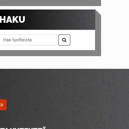
HAKU
tä