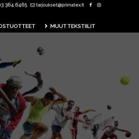
3 364 6465
tarjoukset@primatex.fi
OSTUOTTEET
MUUT TEKSTIILIT