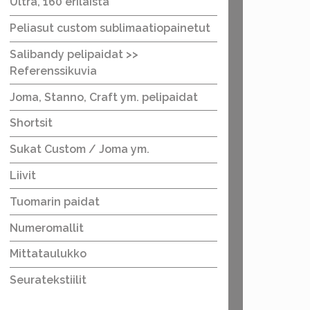
Ultra, 160 erilaista
Peliasut custom sublimaatiopainetut
Salibandy pelipaidat >>
Referenssikuvia
Joma, Stanno, Craft ym. pelipaidat
Shortsit
Sukat Custom / Joma ym.
Liivit
Tuomarin paidat
Numeromallit
Mittataulukko
Seuratekstiilit