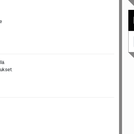
e
lä.
ukset.