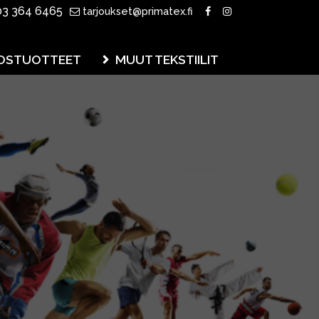
3 364 6465
tarjoukset@primatex.fi
OSTUOTTEET
MUUT TEKSTIILIT