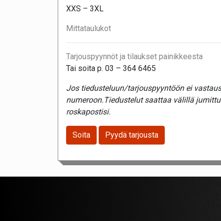
XXS – 3XL
Mittataulukot
Tarjouspyynnöt ja tilaukset painikkeesta
Tai soita p. 03 – 364 6465
Jos tiedusteluun/tarjouspyyntöön ei vastaust
numeroon.Tiedustelut saattaa välillä jumitt
roskapostisi.
Soita
Pyydä tarjousta