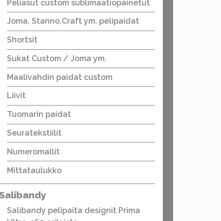
Peliasut custom sublimaatiopainetut
Joma, Stanno,Craft ym. pelipaidat
Shortsit
Sukat Custom / Joma ym.
Maalivahdin paidat custom
Liivit
Tuomarin paidat
Seuratekstiilit
Numeromallit
Mittataulukko
Salibandy
Salibandy pelipaita designit Prima