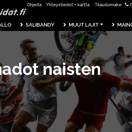
0
Ohjeita
Yhteystiedot + kartta
Tilauslomake
ALLO
SALIBANDY
MUUT LAJIT
MAIN
adot naisten