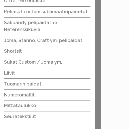
Ultra, 160 erilaista
Peliasut custom sublimaatiopainetut
Salibandy pelipaidat >>
Referenssikuvia
Joma, Stanno, Craft ym. pelipaidat
Shortsit
Sukat Custom / Joma ym.
Liivit
Tuomarin paidat
Numeromallit
Mittataulukko
Seuratekstiilit