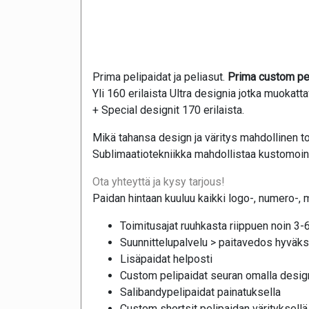
Prima pelipaidat ja peliasut.
Prima custom pel
Yli 160 erilaista Ultra designia jotka muokatt
+ Special designit 170 erilaista.
Mikä tahansa design ja väritys mahdollinen to
Sublimaatiotekniikka mahdollistaa kustomoinni
Ota yhteyttä ja kysy tarjous!
Paidan hintaan kuuluu kaikki logo-, numero-, 
Toimitusajat ruuhkasta riippuen noin 3-6
Suunnittelupalvelu > paitavedos hyväks
Lisäpaidat helposti
Custom pelipaidat seuran omalla design
Salibandypelipaidat painatuksella
Custom shortsit pelipaidan värityksellä