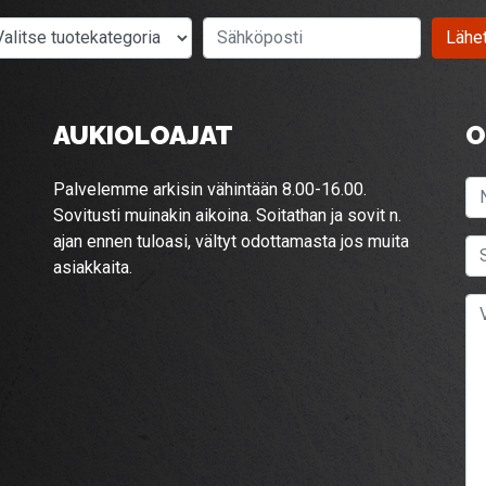
Valitse tuotekategoria
Sähköposti
Lähe
AUKIOLOAJAT
O
Palvelemme arkisin vähintään 8.00-16.00.
Sovitusti muinakin aikoina. Soitathan ja sovit n.
ajan ennen tuloasi, vältyt odottamasta jos muita
asiakkaita.