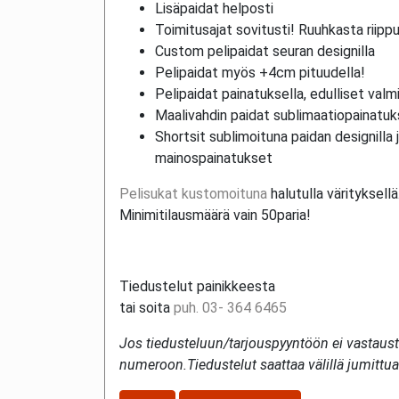
Lisäpaidat helposti
Toimitusajat sovitusti! Ruuhkasta riippu
Custom pelipaidat seuran designilla
Pelipaidat myös +4cm pituudella!
Pelipaidat painatuksella, edulliset valmii
Maalivahdin paidat sublimaatiopainatuk
Shortsit sublimoituna paidan designilla j
mainospainatukset
Pelisukat kustomoituna
halutulla värityksellä
Minimitilausmäärä vain 50paria!
Tiedustelut painikkeesta
tai soita
puh. 03- 364 6465
Jos tiedusteluun/tarjouspyyntöön ei vastausta
numeroon.Tiedustelut saattaa välillä jumittu