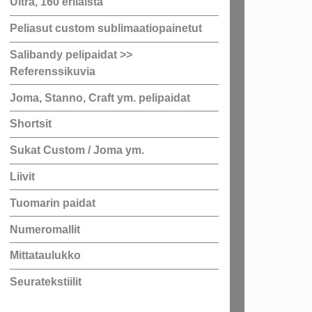
Ultra, 160 erilaista
Peliasut custom sublimaatiopainetut
Salibandy pelipaidat >>
Referenssikuvia
Joma, Stanno, Craft ym. pelipaidat
Shortsit
Sukat Custom / Joma ym.
Liivit
Tuomarin paidat
Numeromallit
Mittataulukko
Seuratekstiilit