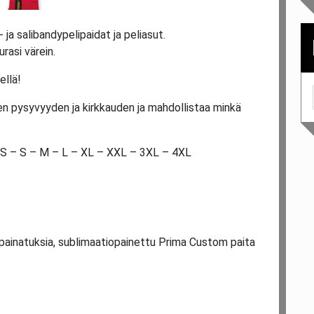
ja salibandypelipaidat ja peliasut.
rasi värein.
ellä!
n pysyvyyden ja kirkkauden ja mahdollistaa minkä
XS – S – M – L – XL – XXL – 3XL – 4XL
spainatuksia, sublimaatiopainettu Prima Custom paita