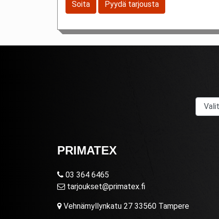
Soita
Pyydä tarjousta
PRIMATEX
03 364 6465
tarjoukset@primatex.fi
Vehnämyllynkatu 27 33560 Tampere