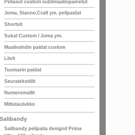
Peliasut custom sublimaatiopainetut
Joma, Stanno,Craft ym. pelipaidat
Shortsit
Sukat Custom / Joma ym.
Maalivahdin paidat custom
Liivit
Tuomarin paidat
Seuratekstiilit
Numeromallit
Mittataulukko
Salibandy
Salibandy pelipaita designit Prima