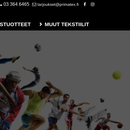
03 364 6465
tarjoukset@primatex.fi
STUOTTEET
MUUT TEKSTIILIT