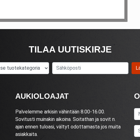
TILAA UUTISKIRJE
Valitse tuotekategoria
Sähköposti
L
AUKIOLOAJAT
O
Palvelemme arkisin vähintään 8.00-16.00.
Sovitusti muinakin aikoina. Soitathan ja sovit n.
ajan ennen tuloasi, vältyt odottamasta jos muita
asiakkaita.