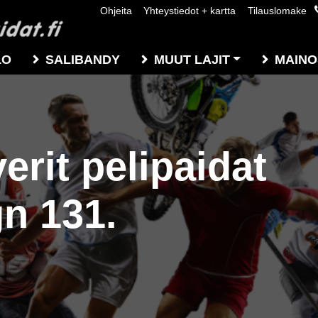
Ohjeita
Yhteystiedot + kartta
Tilauslomake
LO
SALIBANDY
MUUT LAJIT
MAINO
erit pelipaidat
gn 131.