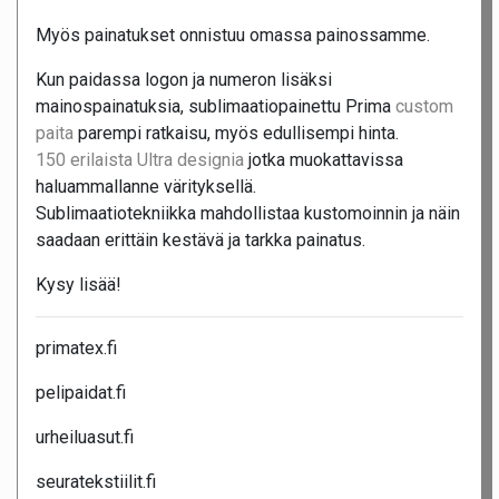
Myös painatukset onnistuu omassa painossamme.
Kun paidassa logon ja numeron lisäksi
mainospainatuksia, sublimaatiopainettu Prima
custom
paita
parempi ratkaisu, myös edullisempi hinta.
150 erilaista Ultra designia
jotka muokattavissa
haluammallanne värityksellä.
Sublimaatiotekniikka mahdollistaa kustomoinnin ja näin
saadaan erittäin kestävä ja tarkka painatus.
Kysy lisää!
primatex.fi
pelipaidat.fi
urheiluasut.fi
seuratekstiilit.fi