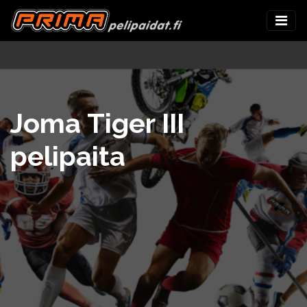
Joma Tiger III
pelipaita