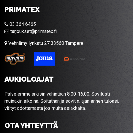
PRIMATEX
03 364 6465
tarjoukset@primatex.fi
Vehnämyllynkatu 27 33560 Tampere
AUKIOLOAJAT
Palvelemme arkisin vähintään 8.00-16.00. Sovitusti
muinakin aikoina. Soitathan ja sovit n. ajan ennen tuloasi,
vältyt odottamasta jos muita asiakkaita.
OTA YHTEYTTÄ