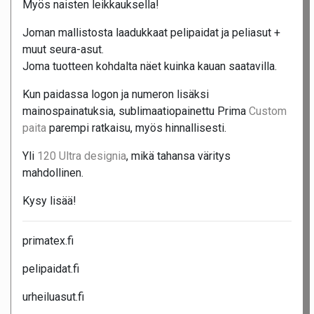
Myös naisten leikkauksella!
Joman mallistosta laadukkaat pelipaidat ja peliasut +
muut seura-asut.
Joma tuotteen kohdalta näet kuinka kauan saatavilla.
Kun paidassa logon ja numeron lisäksi
mainospainatuksia, sublimaatiopainettu Prima
Custom
paita
parempi ratkaisu, myös hinnallisesti.
Yli
120 Ultra designia
, mikä tahansa väritys
mahdollinen.
Kysy lisää!
primatex.fi
pelipaidat.fi
urheiluasut.fi