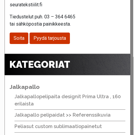
seuratekstiilit.fi
Tiedustelut puh. 03 – 364 6465
tai sähköpostia painikkeesta.
Soita
Pyydä tarjousta
KATEGORIAT
Jalkapallo
Jalkapallopelipaita designit Prima Ultra , 160
erilaista
Jalkapallo pelipaidat >> Referenssikuvia
Peliasut custom sublimaatiopainetut