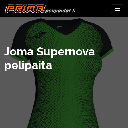
Joma Supernova
pelipaita