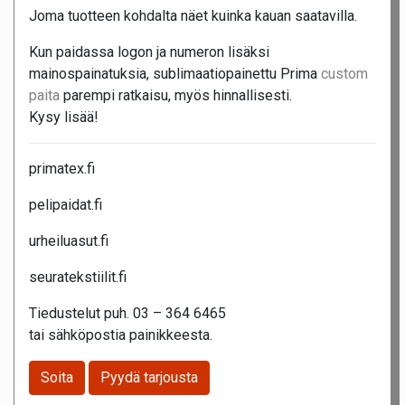
Joma tuotteen kohdalta näet kuinka kauan saatavilla.
Kun paidassa logon ja numeron lisäksi
mainospainatuksia, sublimaatiopainettu Prima
custom
paita
parempi ratkaisu, myös hinnallisesti.
Kysy lisää!
primatex.fi
pelipaidat.fi
urheiluasut.fi
seuratekstiilit.fi
Tiedustelut puh. 03 – 364 6465
tai sähköpostia painikkeesta.
Soita
Pyydä tarjousta