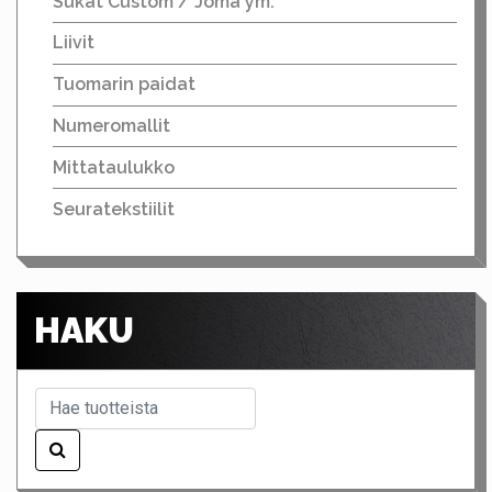
Sukat Custom / Joma ym.
Liivit
Tuomarin paidat
Numeromallit
Mittataulukko
Seuratekstiilit
HAKU