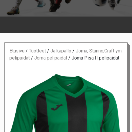
Etusivu
/
Tuotteet
/
Jalkapallo
/
Joma, Stanno,Craft ym.
pelipaidat
/
Joma pelipaidat
/
Joma Pisa II pelipaidat