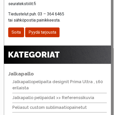
seuratekstiilit.fi
Tiedustelut puh. 03 – 364 6465
tai sähköpostia painikkeesta.
Soita
Pyydä tarjousta
KATEGORIAT
Jalkapallo
Jalkapallopelipaita designit Prima Ultra , 160
erilaista
Jalkapallo pelipaidat >> Referenssikuvia
Peliasut custom sublimaatiopainetut