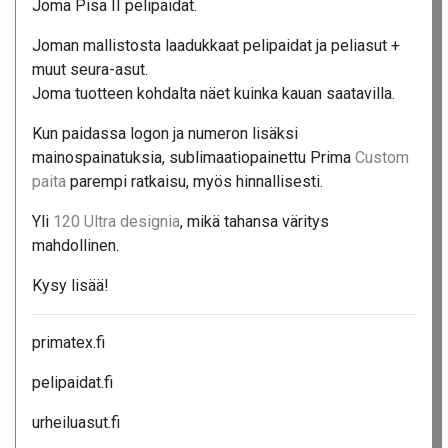
Joma Pisa II pelipaidat.
Joman mallistosta laadukkaat pelipaidat ja peliasut +
muut seura-asut.
Joma tuotteen kohdalta näet kuinka kauan saatavilla.
Kun paidassa logon ja numeron lisäksi
mainospainatuksia, sublimaatiopainettu Prima
Custom
paita
parempi ratkaisu, myös hinnallisesti.
Yli
120 Ultra designia
, mikä tahansa väritys
mahdollinen.
Kysy lisää!
primatex.fi
pelipaidat.fi
urheiluasut.fi