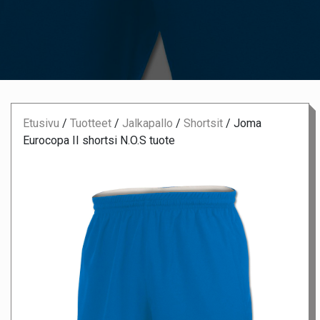
Etusivu
/
Tuotteet
/
Jalkapallo
/
Shortsit
/
Joma
Eurocopa II shortsi N.O.S tuote