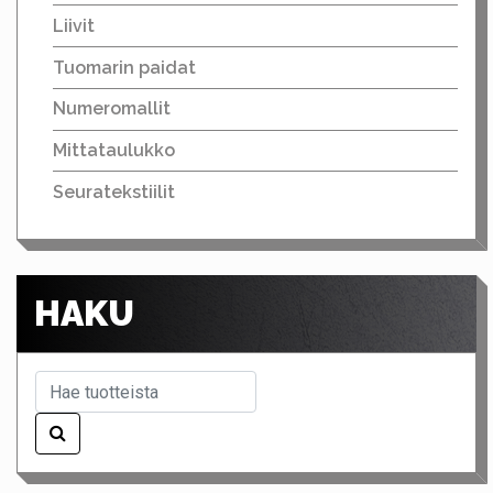
Liivit
Tuomarin paidat
Numeromallit
Mittataulukko
Seuratekstiilit
HAKU