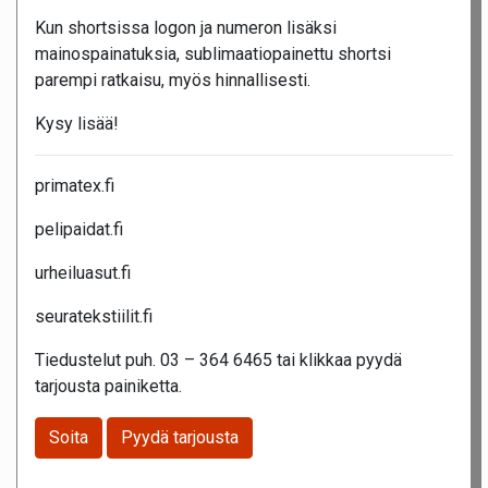
Kun shortsissa logon ja numeron lisäksi
mainospainatuksia, sublimaatiopainettu shortsi
parempi ratkaisu, myös hinnallisesti.
Kysy lisää!
primatex.fi
pelipaidat.fi
urheiluasut.fi
seuratekstiilit.fi
Tiedustelut puh. 03 – 364 6465 tai klikkaa pyydä
tarjousta painiketta.
Soita
Pyydä tarjousta