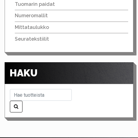
Tuomarin paidat
Numeromallit
Mittataulukko
Seuratekstiilit
HAKU