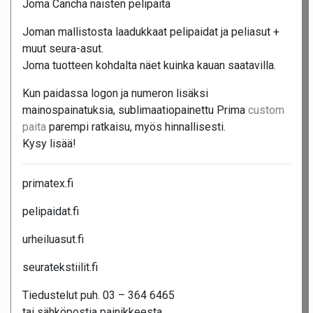
Joma Cancha naisten pelipaita
Joman mallistosta laadukkaat pelipaidat ja peliasut +
muut seura-asut.
Joma tuotteen kohdalta näet kuinka kauan saatavilla.
Kun paidassa logon ja numeron lisäksi
mainospainatuksia, sublimaatiopainettu Prima
custom
paita
parempi ratkaisu, myös hinnallisesti.
Kysy lisää!
primatex.fi
pelipaidat.fi
urheiluasut.fi
seuratekstiilit.fi
Tiedustelut puh. 03 – 364 6465
tai sähköpostia painikkeesta.