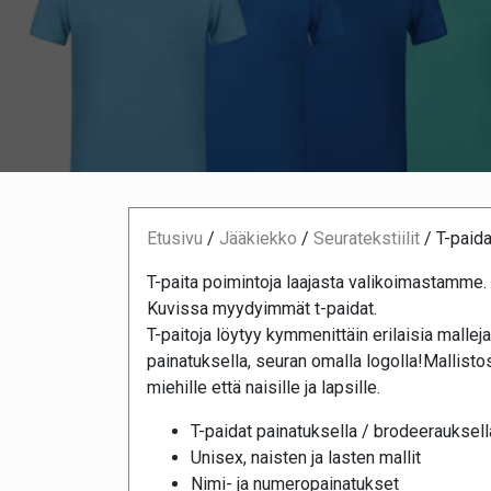
Etusivu
/
Jääkiekko
/
Seuratekstiilit
/
T-paida
T-paita poimintoja laajasta valikoimastamme.
Kuvissa myydyimmät t-paidat.
T-paitoja löytyy kymmenittäin erilaisia malleja
painatuksella, seuran omalla logolla!Mallisto
miehille että naisille ja lapsille.
T-paidat painatuksella / brodeerauksell
Unisex, naisten ja lasten mallit
Nimi- ja numeropainatukset