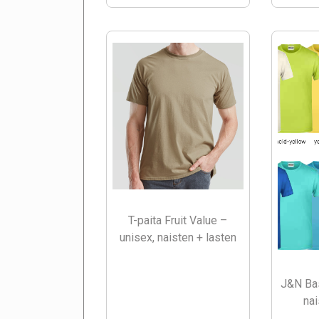
T-paita Fruit Value –
unisex, naisten + lasten
J&N Bas
nai