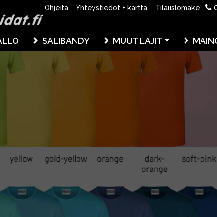
0
Ohjeita
Yhteystiedot + kartta
Tilauslomake
ALLO
SALIBANDY
MUUT LAJIT
MAIN