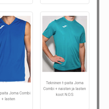
Tekninen t-paita Joma
Combi + naisten ja lasten
 paita Joma Combi
koot N.O.S
+ lasten