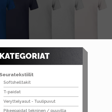
KATEGORIAT
Seuratekstiilit
Softshelltakit
T-paidat
Veryttelyasut - Tuulipuvut
Pikeepaidat tekninen / puuvilla