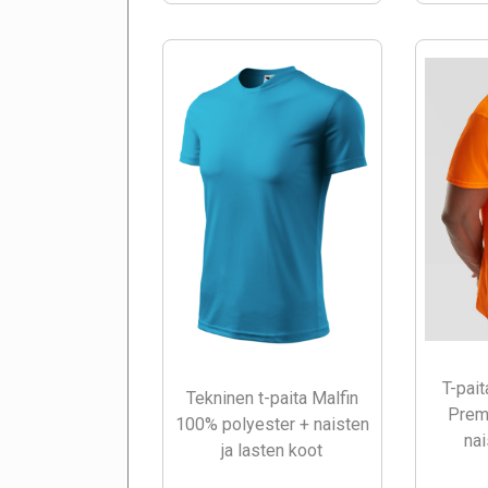
T-pait
Tekninen t-paita Malfin
Prem
100% polyester + naisten
nai
ja lasten koot