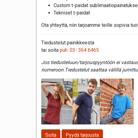
Custom t-paidat sublimaatiopainatukse
Tekniset t-paidat
Ota yhteyttä, niin tarjoamme teille sopivia tuo
Tiedustelut painikkeesta
tai soita
puh. 03- 364 6465
Jos tiedusteluun/tarjouspyyntöön ei vastaust
numeroon.Tiedustelut saattaa välillä jumittu
Soita
Pyydä tarjousta