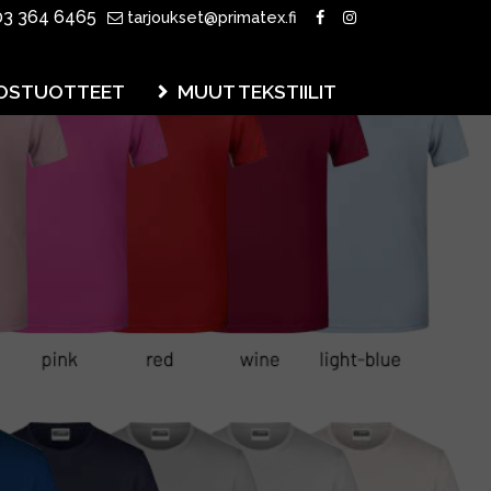
3 364 6465
tarjoukset@primatex.fi
OSTUOTTEET
MUUT TEKSTIILIT