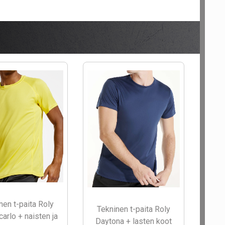
nen t-paita Roly
Tekninen t-paita Roly
arlo + naisten ja
Daytona + lasten koot