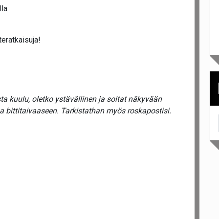
lla
teratkaisuja!
a kuulu, oletko ystävällinen ja soitat näkyvään
a bittitaivaaseen. Tarkistathan myös roskapostisi.