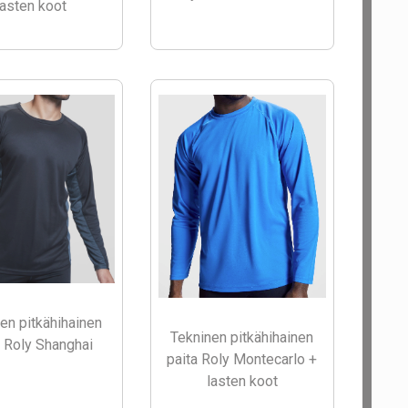
lasten koot
en pitkähihainen
Tekninen pitkähihainen
a Roly Shanghai
paita Roly Montecarlo +
lasten koot