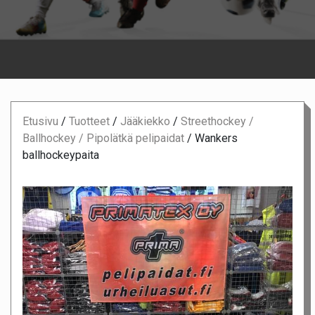
Etusivu
/
Tuotteet
/
Jääkiekko
/
Streethockey /
Ballhockey / Pipolätkä pelipaidat
/
Wankers
ballhockeypaita