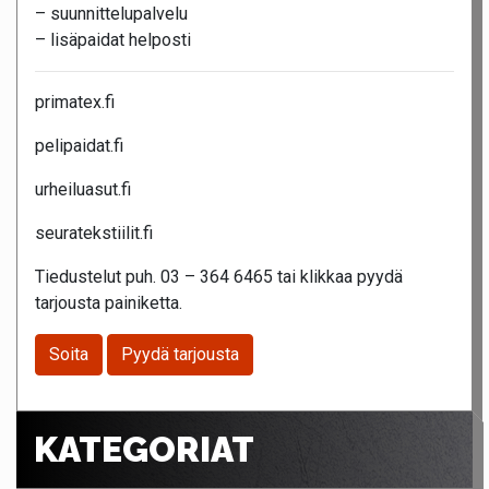
– suunnittelupalvelu
– lisäpaidat helposti
primatex.fi
pelipaidat.fi
urheiluasut.fi
seuratekstiilit.fi
Tiedustelut puh. 03 – 364 6465 tai klikkaa pyydä
tarjousta painiketta.
Soita
Pyydä tarjousta
KATEGORIAT