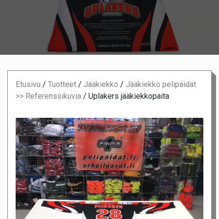
Etusivu
/
Tuotteet
/
Jääkiekko
/
Jääkiekko pelipaidat
>> Referenssikuvia
/
Uplakers jääkiekkopaita