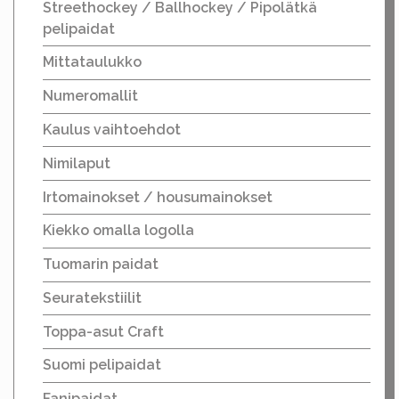
Streethockey / Ballhockey / Pipolätkä
pelipaidat
Mittataulukko
Numeromallit
Kaulus vaihtoehdot
Nimilaput
Irtomainokset / housumainokset
Kiekko omalla logolla
Tuomarin paidat
Seuratekstiilit
Toppa-asut Craft
Suomi pelipaidat
Fanipaidat