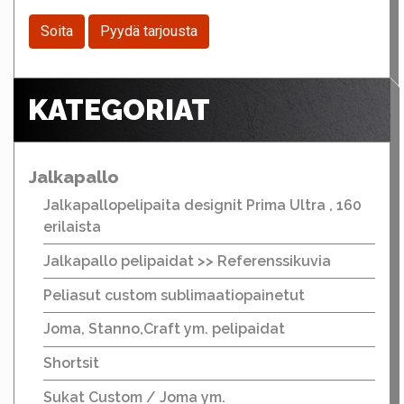
Soita
Pyydä tarjousta
KATEGORIAT
Jalkapallo
Jalkapallopelipaita designit Prima Ultra , 160
erilaista
Jalkapallo pelipaidat >> Referenssikuvia
Peliasut custom sublimaatiopainetut
Joma, Stanno,Craft ym. pelipaidat
Shortsit
Sukat Custom / Joma ym.