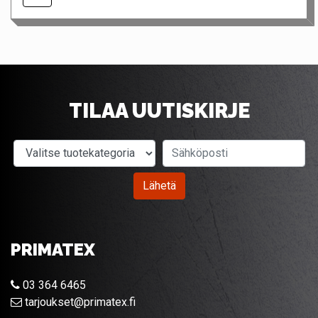
TILAA UUTISKIRJE
Valitse tuotekategoria
Sähköposti
Lähetä
PRIMATEX
03 364 6465
tarjoukset@primatex.fi