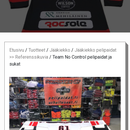
Etusivu
/
Tuotteet
/
Jääkiekko
/
Jääkiekko pelipaidat
>> Referenssikuvia
/
Team No Control pelipaidat ja
sukat