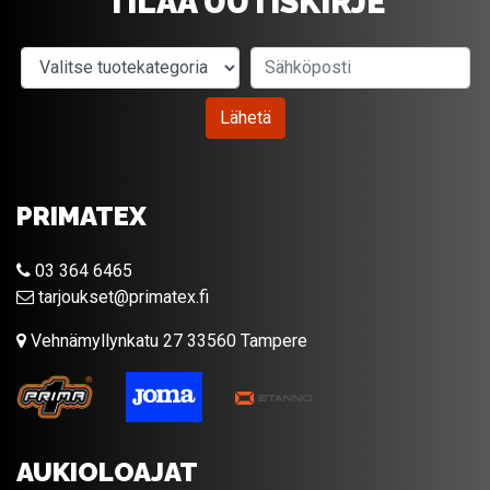
TILAA UUTISKIRJE
Valitse tuotekategoria
Sähköposti
Lähetä
PRIMATEX
03 364 6465
tarjoukset@primatex.fi
Vehnämyllynkatu 27 33560 Tampere
AUKIOLOAJAT