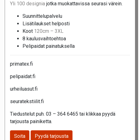
Yli 100 designia
jotka muokattavissa seurasi värein.
Suunnittelupalvelu
Lisätilaukset helposti
Koot
120cm – 3XL
8 kaulusvaihtoehtoa
Pelipaidat painatuksella
primatex.fi
pelipaidat.fi
urheiluasut.fi
seuratekstiilit.fi
Tiedustelut puh. 03 – 364 6465 tai klikkaa pyydä
tarjousta painiketta.
Soita
Pyydä tarjousta