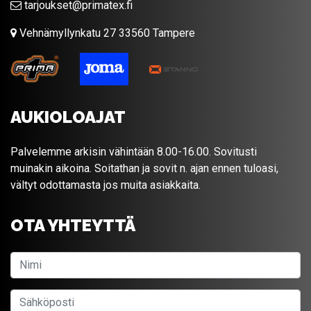
tarjoukset@primatex.fi
Vehnämyllynkatu 27 33560 Tampere
AUKIOLOAJAT
Palvelemme arkisin vähintään 8.00-16.00. Sovitusti
muinakin aikoina. Soitathan ja sovit n. ajan ennen tuloasi,
vältyt odottamasta jos muita asiakkaita.
OTA YHTEYTTÄ