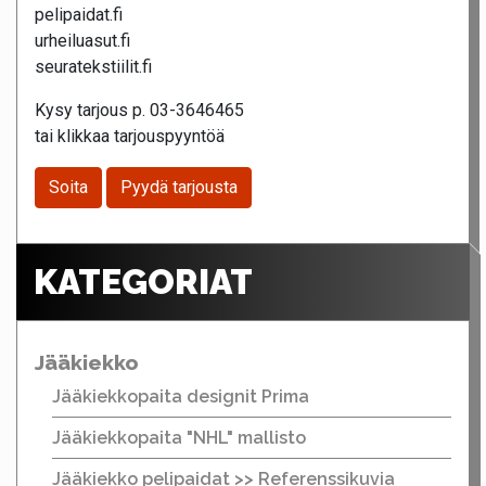
pelipaidat.fi
urheiluasut.fi
seuratekstiilit.fi
Kysy tarjous p. 03-3646465
tai klikkaa tarjouspyyntöä
Soita
Pyydä tarjousta
KATEGORIAT
Jääkiekko
Jääkiekkopaita designit Prima
Jääkiekkopaita "NHL" mallisto
Jääkiekko pelipaidat >> Referenssikuvia