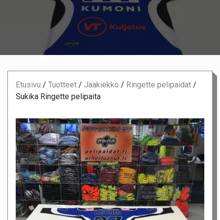
Etusivu
/
Tuotteet
/
Jääkiekko
/
Ringette pelipaidat
/
Sukika Ringette pelipaita