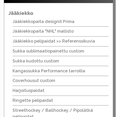
Jääkiekko
Jääkiekkopaita designit Prima
Jääkiekkopaita "NHL" mallisto
Jääkiekko pelipaidat >> Referenssikuvia
Sukka sublimaatiopainettu custom
Sukka kudottu custom
Kangassukka Performance tarroilla
Coverhousut custom
Harjoituspaidat
Ringette pelipaidat
Streethockey / Ballhockey / Pipolätkä
pelipaidat