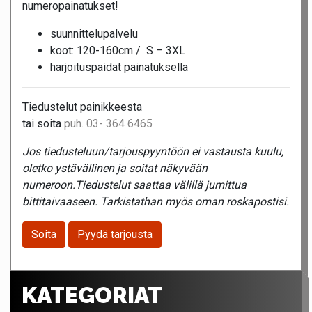
numeropainatukset!
suunnittelupalvelu
koot: 120-160cm / S – 3XL
harjoituspaidat painatuksella
Tiedustelut painikkeesta
tai soita
puh. 03- 364 6465
Jos tiedusteluun/tarjouspyyntöön ei vastausta kuulu,
oletko ystävällinen ja soitat näkyvään
numeroon.Tiedustelut saattaa välillä jumittua
bittitaivaaseen. Tarkistathan myös oman roskapostisi.
Soita
Pyydä tarjousta
KATEGORIAT