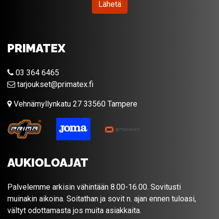
Lähetä
PRIMATEX
03 364 6465
tarjoukset@primatex.fi
Vehnämyllynkatu 27 33560 Tampere
AUKIOLOAJAT
Palvelemme arkisin vähintään 8.00-16.00. Sovitusti
muinakin aikoina. Soitathan ja sovit n. ajan ennen tuloasi,
vältyt odottamasta jos muita asiakkaita.