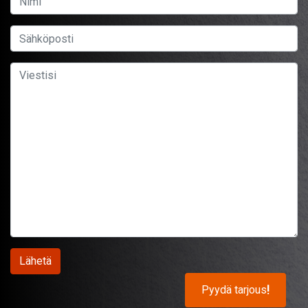
Pyydä tarjous
!