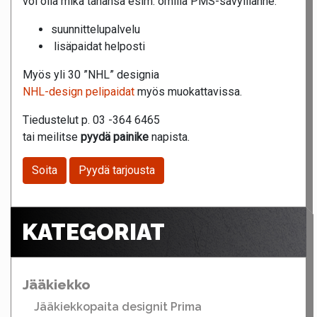
voi olla mikä tahansa esim. omilla PMS-sävyillänne.
suunnittelupalvelu
lisäpaidat helposti
Myös yli 30 ”NHL” designia
NHL-design pelipaidat
myös muokattavissa.
Tiedustelut p. 03 -364 6465
tai meilitse
pyydä painike
napista.
Soita
Pyydä tarjousta
KATEGORIAT
Jääkiekko
Jääkiekkopaita designit Prima