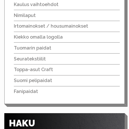
Kaulus vaihtoehdot
Nimilaput
Irtomainokset / housumainokset
Kiekko omalla logolla
Tuomarin paidat
Seuratekstiilit
Toppa-asut Craft
Suomi pelipaidat
Fanipaidat
HAKU