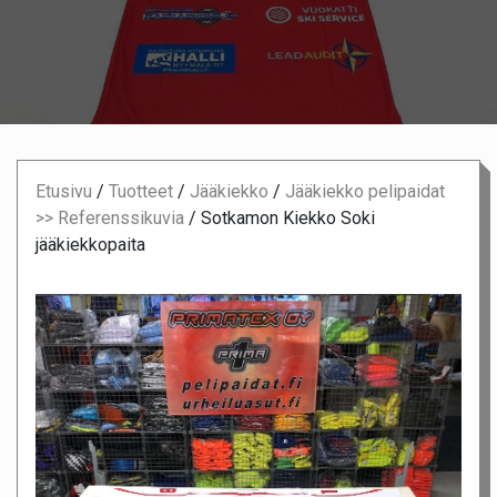
Etusivu
/
Tuotteet
/
Jääkiekko
/
Jääkiekko pelipaidat
>> Referenssikuvia
/
Sotkamon Kiekko Soki
jääkiekkopaita