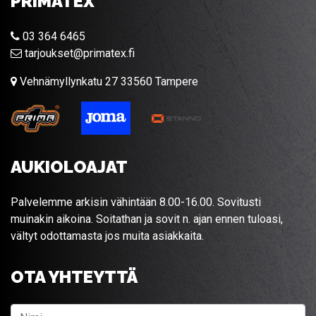
PRIMATEX
03 364 6465
tarjoukset@primatex.fi
Vehnämyllynkatu 27 33560 Tampere
AUKIOLOAJAT
Palvelemme arkisin vähintään 8.00-16.00. Sovitusti
muinakin aikoina. Soitathan ja sovit n. ajan ennen tuloasi,
vältyt odottamasta jos muita asiakkaita.
OTA YHTEYTTÄ