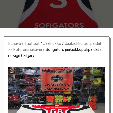
Etusivu
/
Tuotteet
/
Jääkiekko
/
Jääkiekko pelipaidat
>> Referenssikuvia
/
Sofigators jääkiekkopelipaidat /
design Calgary