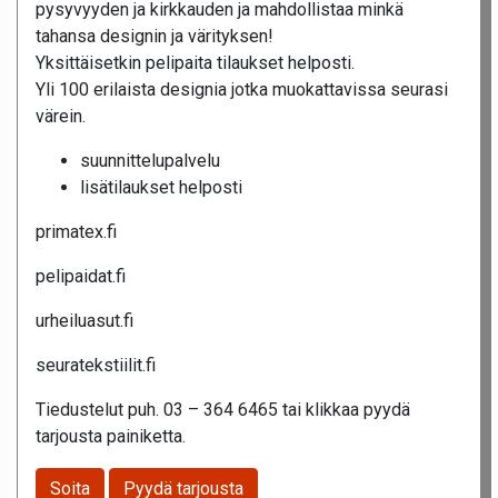
pysyvyyden ja kirkkauden ja mahdollistaa minkä
tahansa designin ja värityksen!
Yksittäisetkin pelipaita tilaukset helposti.
Yli 100 erilaista designia jotka muokattavissa seurasi
värein.
suunnittelupalvelu
lisätilaukset helposti
primatex.fi
pelipaidat.fi
urheiluasut.fi
seuratekstiilit.fi
Tiedustelut puh. 03 – 364 6465 tai klikkaa pyydä
tarjousta painiketta.
Soita
Pyydä tarjousta