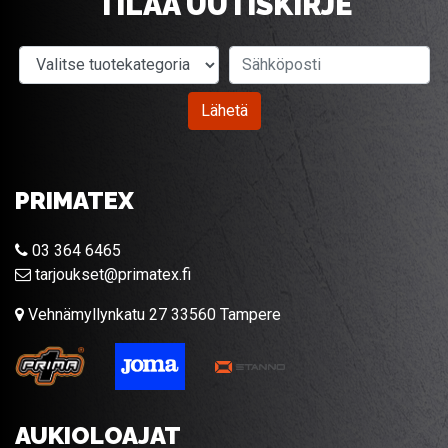
TILAA UUTISKIRJE
Valitse tuotekategoria
Sähköposti
Lähetä
PRIMATEX
03 364 6465
tarjoukset@primatex.fi
Vehnämyllynkatu 27 33560 Tampere
AUKIOLOAJAT