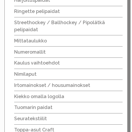
Harjoituspaidat
Ringette pelipaidat
Streethockey / Ballhockey / Pipolätkä
pelipaidat
Mittataulukko
Numeromallit
Kaulus vaihtoehdot
Nimilaput
Irtomainokset / housumainokset
Kiekko omalla logolla
Tuomarin paidat
Seuratekstiilit
Toppa-asut Craft