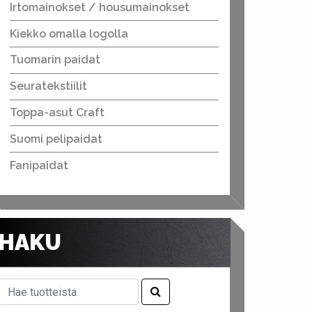
Irtomainokset / housumainokset
Kiekko omalla logolla
Tuomarin paidat
Seuratekstiilit
Toppa-asut Craft
Suomi pelipaidat
Fanipaidat
HAKU