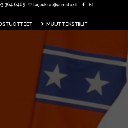
3 364 6465
tarjoukset@primatex.fi
OSTUOTTEET
MUUT TEKSTIILIT