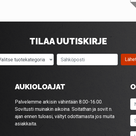
TILAA UUTISKIRJE
Valitse tuotekategoria
Sähköposti
Lähe
AUKIOLOAJAT
O
Palvelemme arkisin vähintään 8.00-16.00.
Sovitusti muinakin aikoina. Soitathan ja sovit n.
ajan ennen tuloasi, vältyt odottamasta jos muita
asiakkaita.