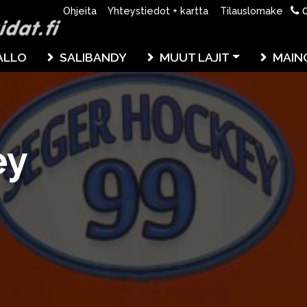
0
Ohjeita
Yhteystiedot + kartta
Tilauslomake
ALLO
SALIBANDY
MUUT LAJIT
MAIN
ey