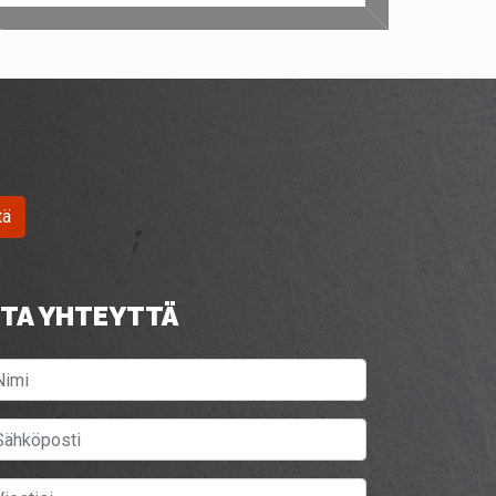
tä
TA YHTEYTTÄ