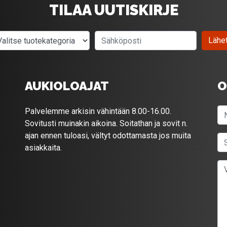
TILAA UUTISKIRJE
Valitse tuotekategoria
Sähköposti
Lähe
AUKIOLOAJAT
O
Palvelemme arkisin vähintään 8.00-16.00.
Sovitusti muinakin aikoina. Soitathan ja sovit n.
ajan ennen tuloasi, vältyt odottamasta jos muita
asiakkaita.