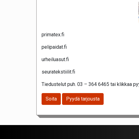
primatex.fi
pelipaidat.fi
urheiluasut.fi
seuratekstiilit.fi
Tiedustelut puh. 03 – 364 6465 tai klikkaa pyy
Soita
Pyydä tarjousta