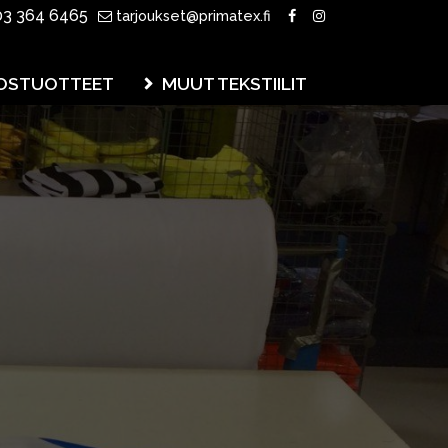
3 364 6465
tarjoukset@primatex.fi
OSTUOTTEET
MUUT TEKSTIILIT