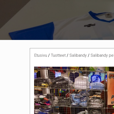
Etusivu
/
Tuotteet
/
Salibandy
/
Salibandy pe