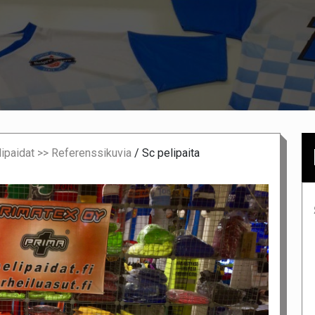
lipaidat >> Referenssikuvia
/
Sc pelipaita