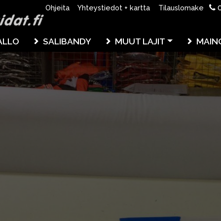
0
Ohjeita
Yhteystiedot + kartta
Tilauslomake
ALLO
SALIBANDY
MUUT LAJIT
MAIN