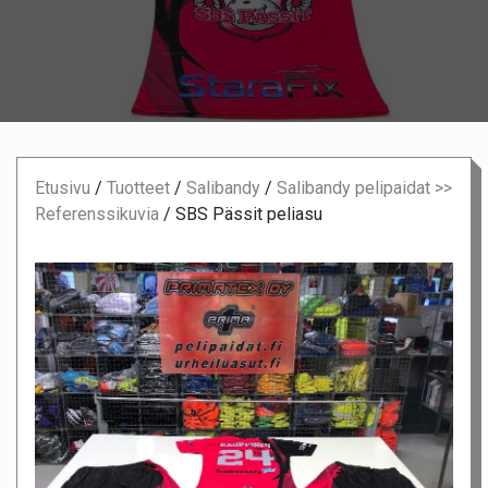
Etusivu
/
Tuotteet
/
Salibandy
/
Salibandy pelipaidat >>
Referenssikuvia
/
SBS Pässit peliasu