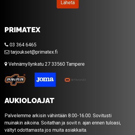
Lähetä
PRIMATEX
03 364 6465
tarjoukset@primatex.fi
Vehnämyllynkatu 27 33560 Tampere
AUKIOLOAJAT
Palvelemme arkisin vähintään 8.00-16.00. Sovitusti
muinakin aikoina. Soitathan ja sovit n. ajan ennen tuloasi,
vältyt odottamasta jos muita asiakkaita.