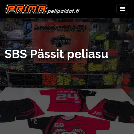
SBS Pässit peliasu