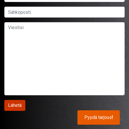
Pyydä tarjous
!