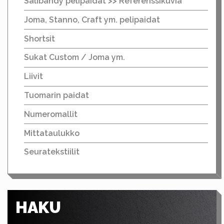
Salibandy pelipaidat >> Referenssikuvia
Joma, Stanno, Craft ym. pelipaidat
Shortsit
Sukat Custom / Joma ym.
Liivit
Tuomarin paidat
Numeromallit
Mittataulukko
Seuratekstiilit
HAKU