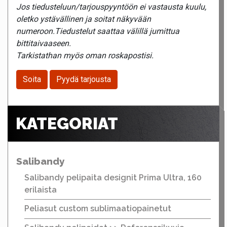
Jos tiedusteluun/tarjouspyyntöön ei vastausta kuulu,
oletko ystävällinen ja soitat näkyvään
numeroon.Tiedustelut saattaa välillä jumittua
bittitaivaaseen.
Tarkistathan myös oman roskapostisi.
Soita
Pyydä tarjousta
KATEGORIAT
Salibandy
Salibandy pelipaita designit Prima Ultra, 160
erilaista
Peliasut custom sublimaatiopainetut