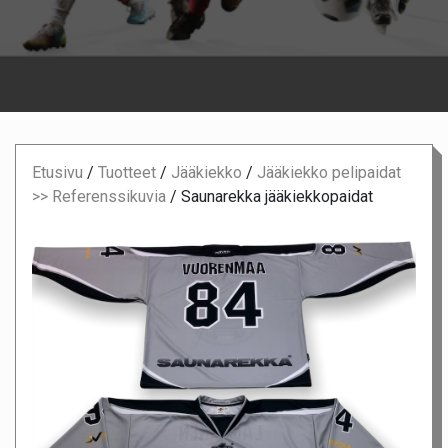
Etusivu
/
Tuotteet
/
Jääkiekko
/
Jääkiekko pelipaidat
>> Referenssikuvia
/
Saunarekka jääkiekkopaidat