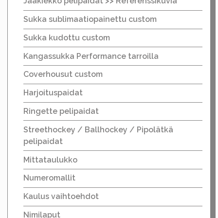
Jääkiekko pelipaidat >> Referenssikuvia
Sukka sublimaatiopainettu custom
Sukka kudottu custom
Kangassukka Performance tarroilla
Coverhousut custom
Harjoituspaidat
Ringette pelipaidat
Streethockey / Ballhockey / Pipolätkä
pelipaidat
Mittataulukko
Numeromallit
Kaulus vaihtoehdot
Nimilaput