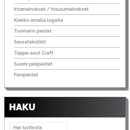
Irtomainokset / housumainokset
Kiekko omalla logolla
Tuomarin paidat
Seuratekstiilit
Toppa-asut Craft
Suomi pelipaidat
Fanipaidat
HAKU