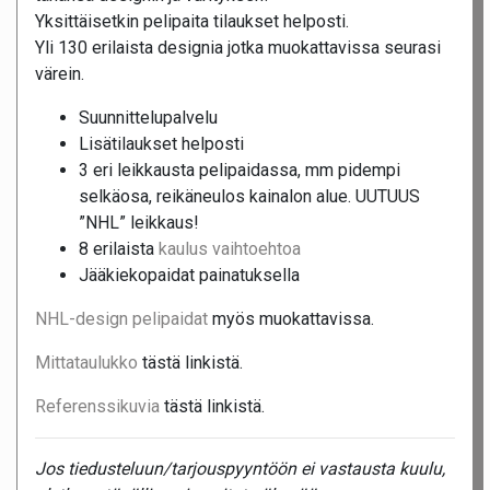
Yksittäisetkin pelipaita tilaukset helposti.
Yli 130 erilaista designia jotka muokattavissa seurasi
värein.
Suunnittelupalvelu
Lisätilaukset helposti
3 eri leikkausta pelipaidassa, mm pidempi
selkäosa, reikäneulos kainalon alue. UUTUUS
”NHL” leikkaus!
8 erilaista
kaulus vaihtoehtoa
Jääkiekopaidat painatuksella
NHL-design pelipaidat
myös muokattavissa.
Mittataulukko
tästä linkistä.
Referenssikuvia
tästä linkistä.
Jos tiedusteluun/tarjouspyyntöön ei vastausta kuulu,