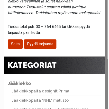
oletko ystävällinen ja soitat näkyvään
numeroon.Tiedustelut saattaa välillä jumittua
bittitaivaaseen. Tarkistathan myös oman roskapostisi.
Tiedustelut puh. 03 – 364 6465 tai klikkaa pyydä
tarjousta painiketta.
Soita
Pyydä tarjousta
KATEGORIAT
Jääkiekko
Jääkiekkopaita designit Prima
Jääkiekkopaita "NHL" mallisto