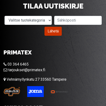
TILAA UUTISKIRJE
Valitse tuotekategoria
Sähköposti
Lähetä
PRIMATEX
03 364 6465
tarjoukset@primatex.fi
Vehnämyllynkatu 27 33560 Tampere