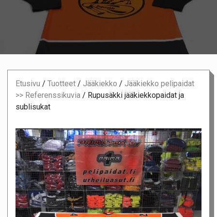
Etusivu
/
Tuotteet
/
Jääkiekko
/
Jääkiekko pelipaidat
>> Referenssikuvia
/
Rupusäkki jääkiekkopaidat ja
sublisukat