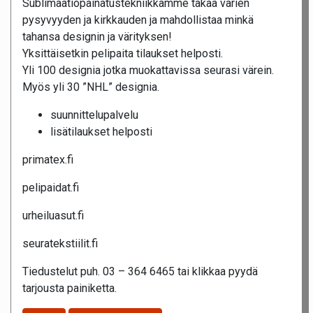
Sublimaatiopainatustekniikkamme takaa värien
pysyvyyden ja kirkkauden ja mahdollistaa minkä
tahansa designin ja värityksen!
Yksittäisetkin pelipaita tilaukset helposti.
Yli 100 designia jotka muokattavissa seurasi värein.
Myös yli 30 ”NHL” designia.
suunnittelupalvelu
lisätilaukset helposti
primatex.fi
pelipaidat.fi
urheiluasut.fi
seuratekstiilit.fi
Tiedustelut puh. 03 – 364 6465 tai klikkaa pyydä
tarjousta painiketta.