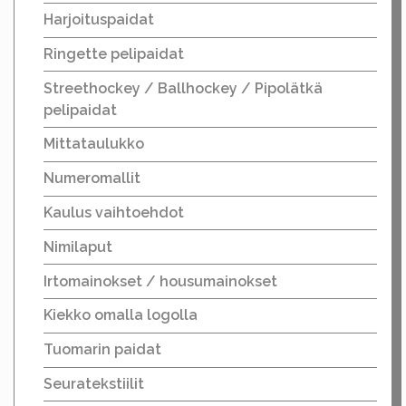
Harjoituspaidat
Ringette pelipaidat
Streethockey / Ballhockey / Pipolätkä
pelipaidat
Mittataulukko
Numeromallit
Kaulus vaihtoehdot
Nimilaput
Irtomainokset / housumainokset
Kiekko omalla logolla
Tuomarin paidat
Seuratekstiilit