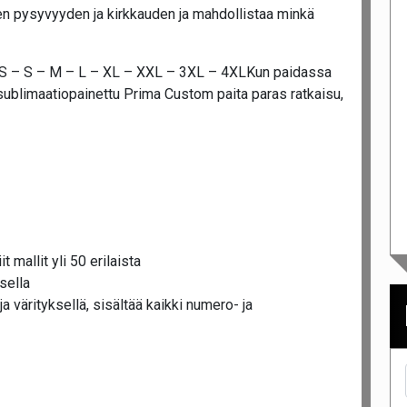
n pysyvyyden ja kirkkauden ja mahdollistaa minkä
XS – S – M – L – XL – XXL – 3XL – 4XLKun paidassa
sublimaatiopainettu Prima Custom paita paras ratkaisu,
t mallit yli 50 erilaista
sella
a värityksellä, sisältää kaikki numero- ja