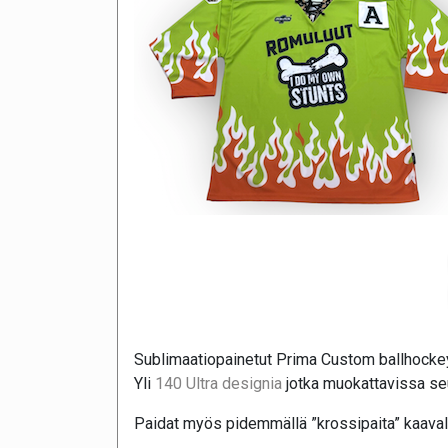
Sublimaatiopainetut Prima Custom ballhockey 
Yli
140 Ultra designia
jotka muokattavissa seur
Paidat myös pidemmällä ”krossipaita” kaavall