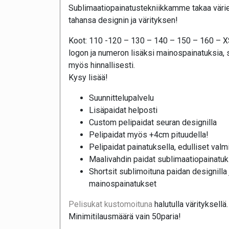
Sublimaatiopainatustekniikkamme takaa värie
tahansa designin ja värityksen!
Koot: 110 -120 – 130 – 140 – 150 – 160 – 
logon ja numeron lisäksi mainospainatuksia, 
myös hinnallisesti.
Kysy lisää!
Suunnittelupalvelu
Lisäpaidat helposti
Custom pelipaidat seuran designilla
Pelipaidat myös +4cm pituudella!
Pelipaidat painatuksella, edulliset valmii
Maalivahdin paidat sublimaatiopainatuk
Shortsit sublimoituna paidan designilla j
mainospainatukset
Pelisukat kustomoituna
halutulla värityksellä.
Minimitilausmäärä vain 50paria!