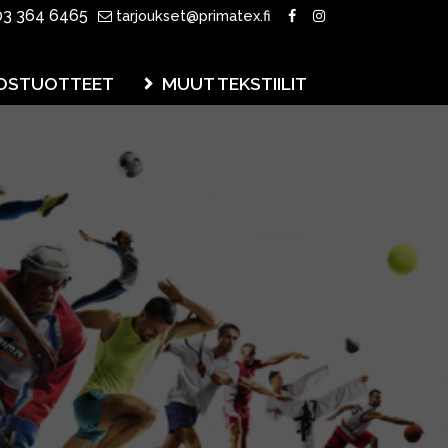
3 364 6465
tarjoukset@primatex.fi
OSTUOTTEET
MUUT TEKSTIILIT