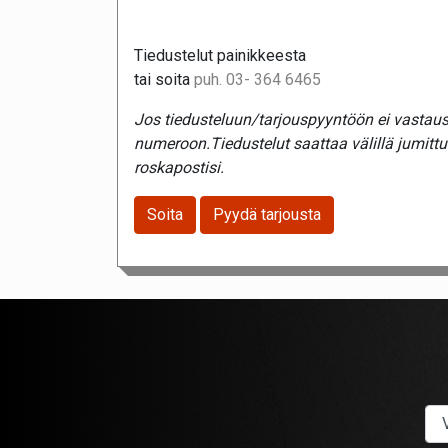
Tiedustelut painikkeesta
tai soita
puh. 03- 364 6465
Jos tiedusteluun/tarjouspyyntöön ei vastaust
numeroon.Tiedustelut saattaa välillä jumitt
roskapostisi.
Soita
Pyydä tarjousta