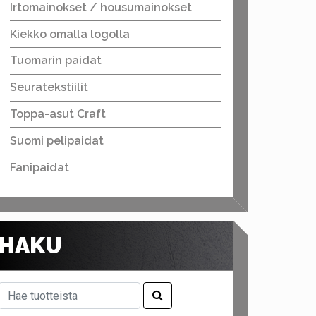
Irtomainokset / housumainokset
Kiekko omalla logolla
Tuomarin paidat
Seuratekstiilit
Toppa-asut Craft
Suomi pelipaidat
Fanipaidat
HAKU