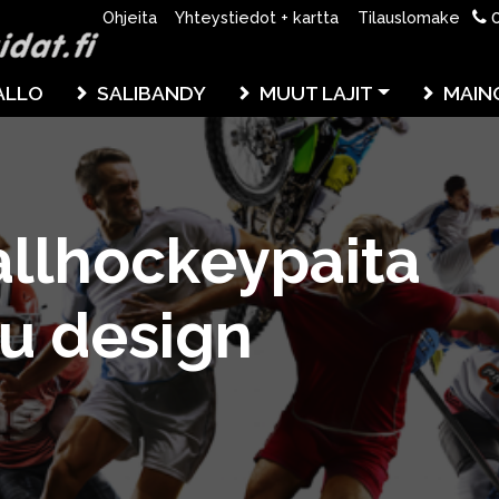
0
Ohjeita
Yhteystiedot + kartta
Tilauslomake
ALLO
SALIBANDY
MUUT LAJIT
MAIN
llhockeypaita
ku design