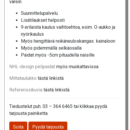
värein.
Suunnittelupalvelu
Lisätilaukset helposti
9 erilaista kaulus vaihtoehtoa, esim. O-aukko ja
nyörikaulus
Myös hengittävä reikäneuloskangas kainaloon
Myös pidemmällä selkäosalla
Paidat myös -5cm pituudella naisille
NHL-design pelipaidat
myös muokattavissa.
Mittataulukko
tästä linkistä.
Referenssikuvia
tästä linkistä.
Tiedustelut puh. 03 – 364 6465 tai klikkaa pyydä
tarjousta painiketta.
Soita
Pyydä tarjousta