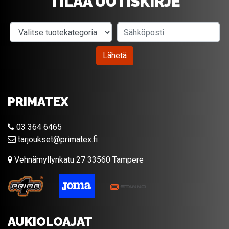
TILAA UUTISKIRJE
Valitse tuotekategoria
Sähköposti
Lähetä
PRIMATEX
03 364 6465
tarjoukset@primatex.fi
Vehnämyllynkatu 27 33560 Tampere
AUKIOLOAJAT