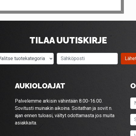
TILAA UUTISKIRJE
Valitse tuotekategoria
Sähköposti
Lähe
AUKIOLOAJAT
O
Palvelemme arkisin vähintään 8.00-16.00.
Sovitusti muinakin aikoina. Soitathan ja sovit n.
ajan ennen tuloasi, vältyt odottamasta jos muita
asiakkaita.