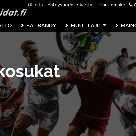
0
Ohjeita
Yhteystiedot + kartta
Tilauslomake
ALLO
SALIBANDY
MUUT LAJIT
MAIN
kosukat