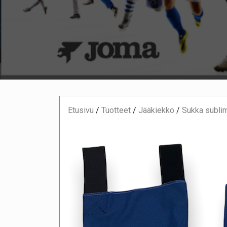
Etusivu
/
Tuotteet
/
Jääkiekko
/
Sukka subli