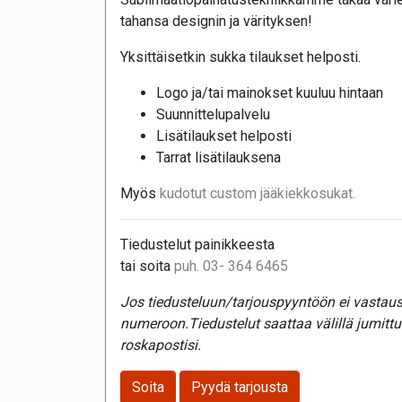
tahansa designin ja värityksen!
Yksittäisetkin sukka tilaukset helposti.
Logo ja/tai mainokset kuuluu hintaan
Suunnittelupalvelu
Lisätilaukset helposti
Tarrat lisätilauksena
Myös
kudotut custom jääkiekkosukat.
Tiedustelut painikkeesta
tai soita
puh. 03- 364 6465
Jos tiedusteluun/tarjouspyyntöön ei vastaust
numeroon.Tiedustelut saattaa välillä jumitt
roskapostisi.
Soita
Pyydä tarjousta