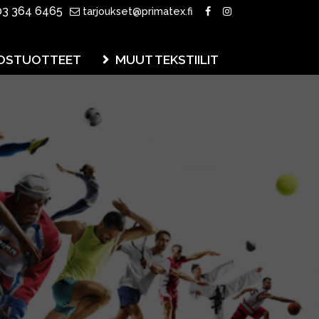
3 364 6465
tarjoukset@primatex.fi
OSTUOTTEET
MUUT TEKSTIILIT