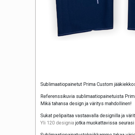
Sublimaatiopainetut Prima Custom jääkiekko
Referenssikuvia sublimaatiopainetuista Prim
Mikä tahansa design ja väritys mahdollinen!
Sukat pelipaitaa vastaavalla designilla ja väri
Yli 120 designia
jotka muokattavissa seurasi 
Sublimaatiopainatustekniikkamme takaa värie