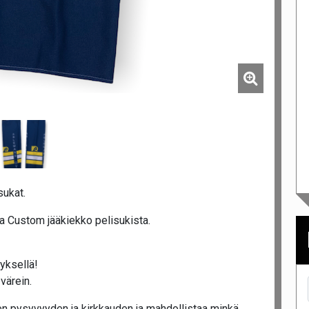
sukat.
a Custom jääkiekko pelisukista.
tyksellä!
värein.
n pysyvyyden ja kirkkauden ja mahdollistaa minkä