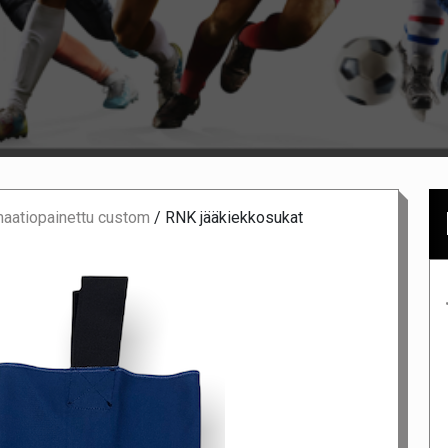
maatiopainettu custom
/
RNK jääkiekkosukat