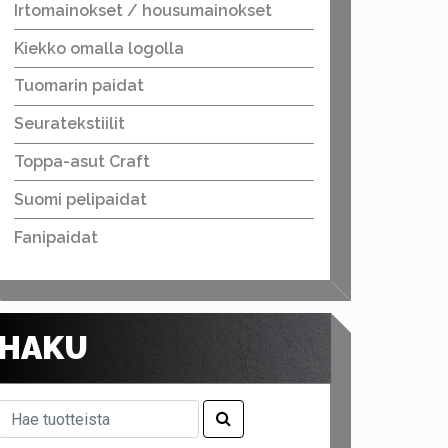
Irtomainokset / housumainokset
Kiekko omalla logolla
Tuomarin paidat
Seuratekstiilit
Toppa-asut Craft
Suomi pelipaidat
Fanipaidat
HAKU