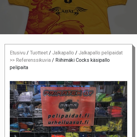
Etusivu
/
Tuotteet
/
Jalkapallo
/
Jalkapallo pelipaidat
>> Referenssikuvia
/
Riihimäki Cocks käsipallo
pelipaita