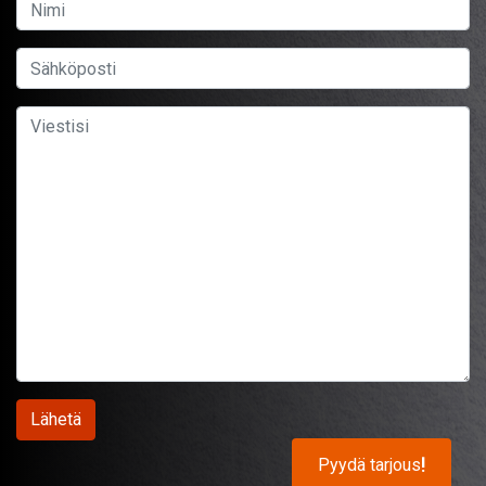
Pyydä tarjous
!