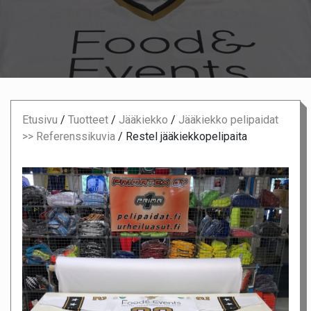
Etusivu
/
Tuotteet
/
Jääkiekko
/
Jääkiekko pelipaidat
>> Referenssikuvia
/
Restel jääkiekkopelipaita