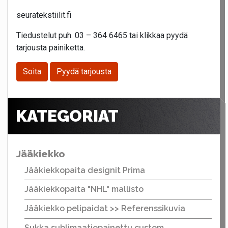
seuratekstiilit.fi
Tiedustelut puh. 03 – 364 6465 tai klikkaa pyydä
tarjousta painiketta.
Soita
Pyydä tarjousta
KATEGORIAT
Jääkiekko
Jääkiekkopaita designit Prima
Jääkiekkopaita "NHL" mallisto
Jääkiekko pelipaidat >> Referenssikuvia
Sukka sublimaatiopainettu custom