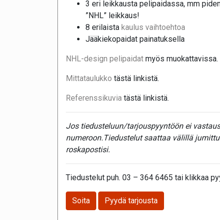
3 eri leikkausta pelipaidassa, mm pide
”NHL” leikkaus!
8 erilaista
kaulus vaihtoehtoa
Jääkiekopaidat painatuksella
NHL-design pelipaidat
myös muokattavissa.
Mittataulukko
tästä linkistä.
Referenssikuvia
tästä linkistä.
Jos tiedusteluun/tarjouspyyntöön ei vastaust
numeroon.Tiedustelut saattaa välillä jumitt
roskapostisi.
Tiedustelut puh. 03 – 364 6465 tai klikkaa pyy
Soita
Pyydä tarjousta