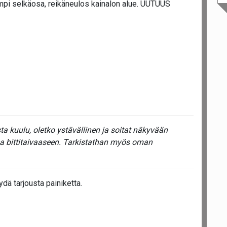
mpi selkäosa, reikäneulos kainalon alue. UUTUUS
a kuulu, oletko ystävällinen ja soitat näkyvään
ua bittitaivaaseen. Tarkistathan myös oman
dä tarjousta painiketta.