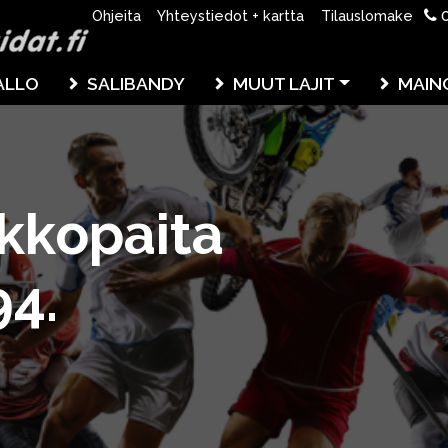
0
Ohjeita
Yhteystiedot + kartta
Tilauslomake
ALLO
SALIBANDY
MUUT LAJIT
MAIN
ekkopaita
94.