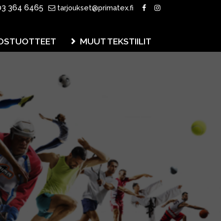
3 364 6465
tarjoukset@primatex.fi
OSTUOTTEET
MUUT TEKSTIILIT