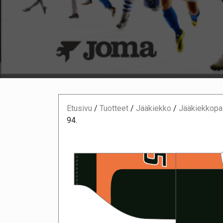
Etusivu
/
Tuotteet
/
Jääkiekko
/
Jääkiekkopai
94.