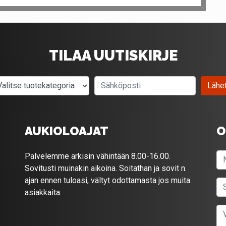
TILAA UUTISKIRJE
Valitse tuotekategoria
Sähköposti
Lähe
AUKIOLOAJAT
O
Palvelemme arkisin vähintään 8.00-16.00.
Sovitusti muinakin aikoina. Soitathan ja sovit n.
ajan ennen tuloasi, vältyt odottamasta jos muita
asiakkaita.