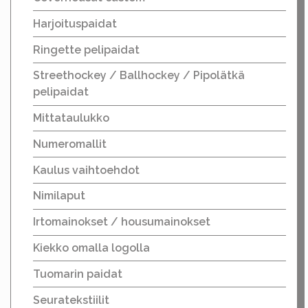
Harjoituspaidat
Ringette pelipaidat
Streethockey / Ballhockey / Pipolätkä
pelipaidat
Mittataulukko
Numeromallit
Kaulus vaihtoehdot
Nimilaput
Irtomainokset / housumainokset
Kiekko omalla logolla
Tuomarin paidat
Seuratekstiilit