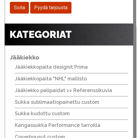
Soita
Pyydä tarjousta
KATEGORIAT
Jääkiekko
Jääkiekkopaita designit Prima
Jääkiekkopaita "NHL" mallisto
Jääkiekko pelipaidat >> Referenssikuvia
Sukka sublimaatiopainettu custom
Sukka kudottu custom
Kangassukka Performance tarroilla
Coverhousut custom