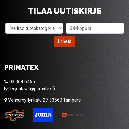
TILAA UUTISKIRJE
Valitse tuotekategoria
Sähköposti
Lähetä
PRIMATEX
03 364 6465
tarjoukset@primatex.fi
Vehnämyllynkatu 27 33560 Tampere