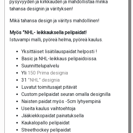
pysyvyyden ja kirkkauden ja mahdollistaa minkä
tahansa designin ja värityksen!
Mikä tahansa design ja väritys mahdollinen!
Myös ”NHL- leikkauksella pelipaidat!
Istuvampi malli, pyöreä helma, pyöreä kaulus.
Yksittäiset lisätilauspaidat helposti !
Basic ja NHL-leikkaus pelipaidoissa.
Suunnittelupalvelu
Yli
150 Prima designia
31
”NHL” designia
Luvatut toimitusajat pitävät
Custom pelipaidat seuran omalla designilla
Naisten paidat myös -5cm lyhyempinä
Useita kaulus vaihtoehtoja
Jääkiekkopaidat painatuksella
Kaukalopallo pelipaidat
Streethockey pelipaidat