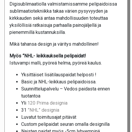
Digisublimaatiolla valmistamissamme pelipaidoissa
sublimaatiotekniikka takaa värien pysyvyyden ja
kirkkauden sekä antaa mahdollisuuden toteuttaa
yksilöllisiä ratkaisuja parhaalla painojäljellä ja
pienemmillä kustannuksilla.
Mikä tahansa design ja väritys mahdollinen!
Myös ”NHL- leikkauksella pelipaidat!
Istuvampi malli, pyöreä helma, pyöreä kaulus.
Yksittäiset lisätilauspaidat helposti !
Basic ja NHL-leikkaus pelipaidoissa.
Suunnittelupalvelu – Vedos paidasta ennen
tuotantoa
Yli
120 Prima designia
31
”NHL” designia
Luvatut toimitusajat pitävät
Custom pelipaidat seuran omalla designilla
Naisten paidat myös -5cm lyhyempinä